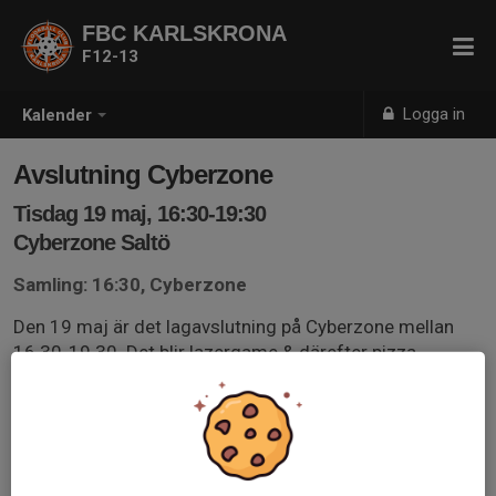
FBC KARLSKRONA
F12-13
Logga in
Kalender
Avslutning Cyberzone
Tisdag 19 maj, 16:30-19:30
Cyberzone Saltö
Samling: 16:30, Cyberzone
Den 19 maj är det lagavslutning på Cyberzone mellan
16.30-19.30. Det blir lazergame & därefter pizza.
Swisha 250 kr till Christer 0733-507000, märk med
dotterns namn, meddela även allergier.