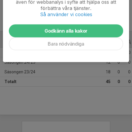
även för webbanalys i syfte att hjälpa oss att
Ålder
13 år
förbättra våra tjänster.
Så använder vi cookies
Godkänn alla kakor
ALLA SERIER
ALLA ÅR
Bara nödvändiga
Säsongen 25/26
15
0
0
Säsongen 24/25
12
0
0
Säsongen 23/24
18
0
0
Totalt
45
0
0