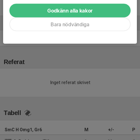
92. Casper Zettergren
Godkänn alla kakor
Ledare
Bara nödvändiga
Lars Öhman
Huvudtränare
Referat
Inget referat skrivet
Tabell
SmC H Omg1, Gr6
M
+/-
P