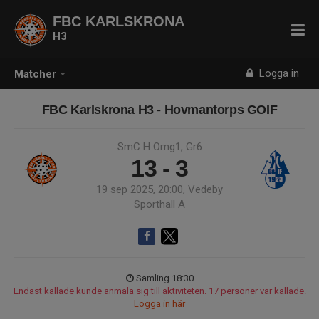
FBC KARLSKRONA
H3
Logga in
Matcher
FBC Karlskrona H3 - Hovmantorps GOIF
SmC H Omg1, Gr6
13 - 3
19 sep 2025, 20:00, Vedeby
Sporthall A
Samling 18:30
Endast kallade kunde anmäla sig till aktiviteten. 17 personer var kallade.
Logga in här