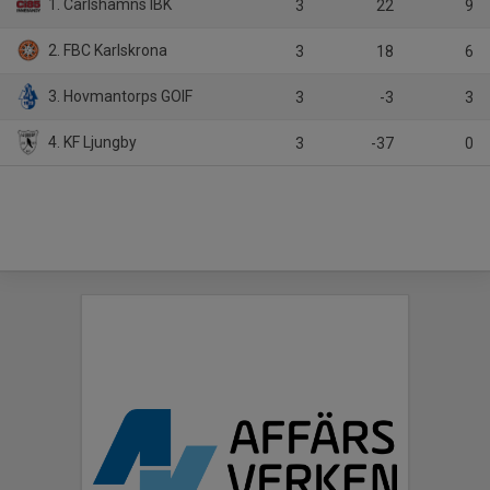
1. Carlshamns IBK
3
22
9
2. FBC Karlskrona
3
18
6
3. Hovmantorps GOIF
3
-3
3
4. KF Ljungby
3
-37
0