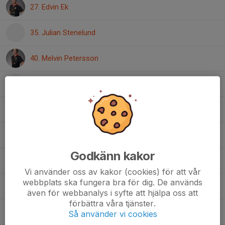
27. Edvin Ek
35. Julian Stenelund
40. Melvin Petersson
44. Max Englund
51. Otto Hellberg
70. Carl Nilsson
Godkänn kakor
82. Williot Hermansson
Vi använder oss av kakor (cookies) för att vår
webbplats ska fungera bra för dig. De används
88. Ludvig Hammarström
även för webbanalys i syfte att hjälpa oss att
förbättra våra tjänster.
90. Samuel Johansson
Så använder vi cookies