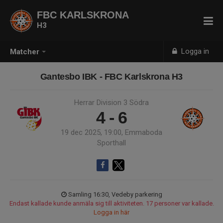
FBC KARLSKRONA
H3
Logga in
Matcher
Gantesbo IBK - FBC Karlskrona H3
Herrar Division 3 Södra
4 - 6
19 dec 2025, 19:00, Emmaboda
Sporthall
Samling 16:30, Vedeby parkering
Endast kallade kunde anmäla sig till aktiviteten. 17 personer var kallade.
Logga in här