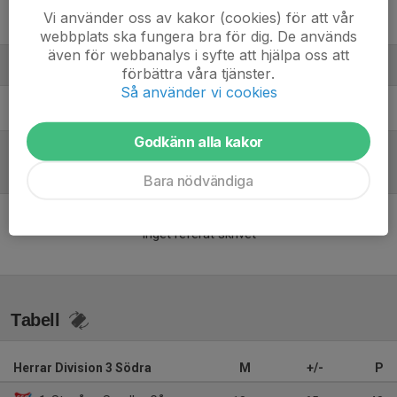
Vi använder oss av kakor (cookies) för att vår
98. Simon Norman Larsson
webbplats ska fungera bra för dig. De används
även för webbanalys i syfte att hjälpa oss att
Ledare
förbättra våra tjänster.
Så använder vi cookies
Lars Öhman
Huvudtränare
Godkänn alla kakor
Referat
Bara nödvändiga
Inget referat skrivet
Tabell
Herrar Division 3 Södra
M
+/-
P