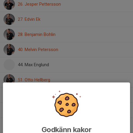
26. Jesper Pettersson
27. Edvin Ek
28. Benjamin Bohlin
40. Melvin Petersson
44. Max Englund
51. Otto Hellberg
70. Carl Nilsson
82. Williot Hermansson
90. Samuel Johansson
Godkänn kakor