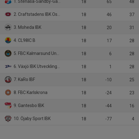
1. Stenåsa-Sandby-Gårdby IF
18
65
48
2. Craftstadens IBK Oskarshamn
18
46
37
3. Moheda IBK
18
20
31
4. CL98IC B
18
17
28
5. FBC Kalmarsund Ungdom B
18
6
28
6. Växjö IBK Utveckling B
18
1
28
7. KaRo IBF
18
-10
25
8. FBC Karlskrona
18
-24
23
9. Gantesbo IBK
18
-44
16
10. Öjaby Sport IBK
18
-77
4