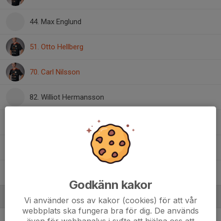
44. Max Englund
51. Otto Hellberg
70. Carl Nilsson
82. Williot Hermansson
88. Ludvig Hammarström
90. Samuel Johansson
98. Simon Norman Larsson
Godkänn kakor
Ledare
Vi använder oss av kakor (cookies) för att vår
webbplats ska fungera bra för dig. De används
även för webbanalys i syfte att hjälpa oss att
Lars Öhman
Huvudtränare