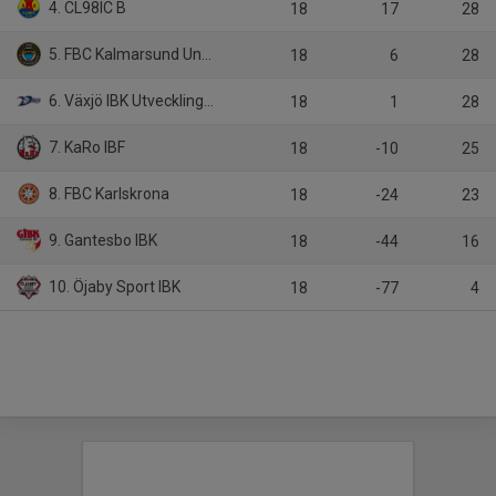
4. CL98IC B
18
17
28
5. FBC Kalmarsund Ungdom B
18
6
28
6. Växjö IBK Utveckling B
18
1
28
7. KaRo IBF
18
-10
25
8. FBC Karlskrona
18
-24
23
9. Gantesbo IBK
18
-44
16
10. Öjaby Sport IBK
18
-77
4