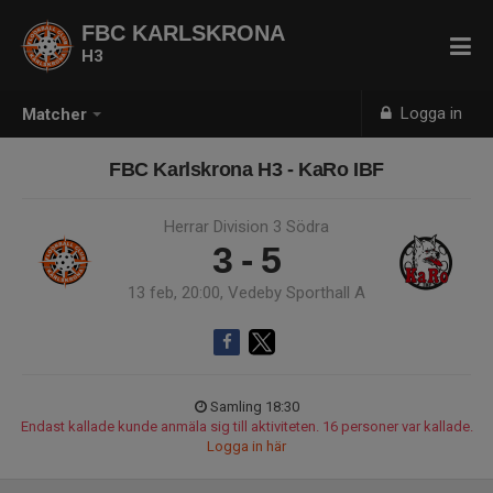
FBC KARLSKRONA
H3
Logga in
Matcher
FBC Karlskrona H3 - KaRo IBF
Herrar Division 3 Södra
3 - 5
13 feb, 20:00, Vedeby Sporthall A
Samling 18:30
Endast kallade kunde anmäla sig till aktiviteten. 16 personer var kallade.
Logga in här