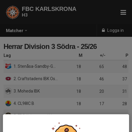
FBC KARLSKRONA
H3
Logga in
Matcher
Herrar Division 3 Södra - 25/26
Lag
M
+/-
P
1. Stenåsa-Sandby-Gårdby IF
18
65
48
2. Craftstadens IBK Oskarshamn
18
46
37
3. Moheda IBK
18
20
31
4. CL98IC B
18
17
28
5. FBC Kalmarsund Ungdom B
18
6
28
6. Växjö IBK Utveckling B
18
1
28