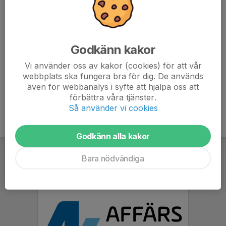
7. KaRo IBF
18
-10
25
8. FBC Karlskrona
18
-24
23
Godkänn kakor
9. Gantesbo IBK
18
-44
16
Vi använder oss av kakor (cookies) för att vår
webbplats ska fungera bra för dig. De används
10. Öjaby Sport IBK
18
-77
4
även för webbanalys i syfte att hjälpa oss att
förbättra våra tjänster.
Så använder vi cookies
Godkänn alla kakor
Bara nödvändiga