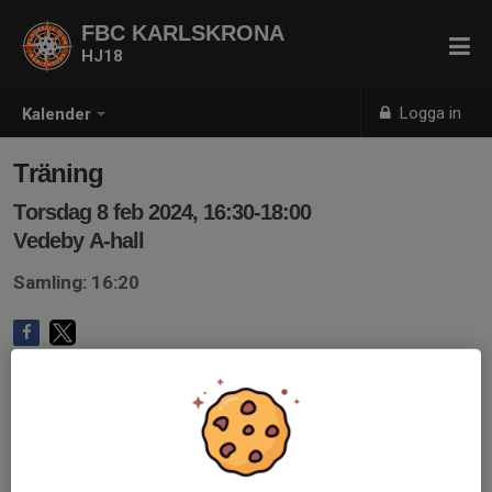
FBC KARLSKRONA
HJ18
Logga in
Kalender
Träning
Torsdag 8 feb 2024, 16:30-18:00
Vedeby A-hall
Samling: 16:20