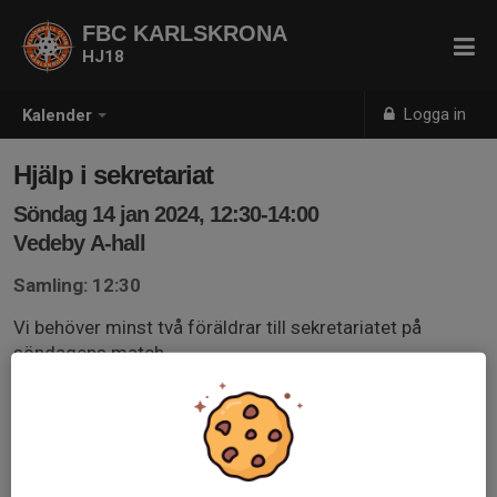
FBC KARLSKRONA
HJ18
Logga in
Kalender
Hjälp i sekretariat
Söndag 14 jan 2024, 12:30-14:00
Vedeby A-hall
Samling: 12:30
Vi behöver minst två föräldrar till sekretariatet på
söndagens match