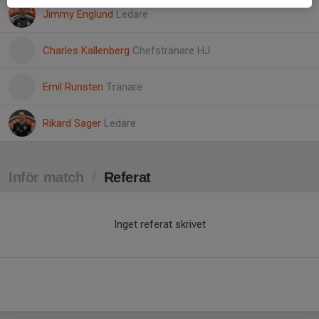
Jimmy Englund
Ledare
Charles Kallenberg
Chefstränare HJ
Emil Runsten
Tränare
Rikard Sager
Ledare
Inför match
/
Referat
Inget referat skrivet