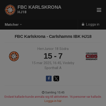
FBC KARLSKRONA
HJ18
Logga in
Matcher
FBC Karlskrona - Carlshamns IBK HJ18
HerrJunior 18 Södra
15 - 7
15 mar 2025, 16:45, Vedeby
Sporthall A
Samling 15:45
Endast kallade kunde anmäla sig till aktiviteten. 16 personer var kallade.
Logga in här