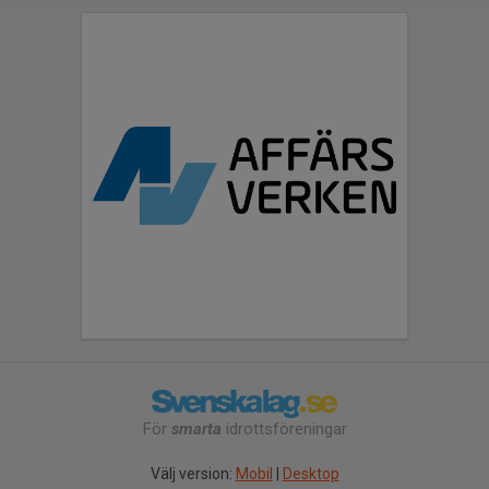
För
smarta
idrottsföreningar
Välj version:
Mobil
|
Desktop