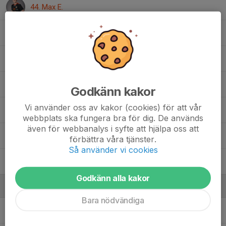
44. Max E.
51. Otto H.
52. Cazper S.
70. Carl N.
, HJ-17
Godkänn kakor
Vi använder oss av kakor (cookies) för att vår
82. Williot H.
webbplats ska fungera bra för dig. De används
även för webbanalys i syfte att hjälpa oss att
86. Neo J.
förbättra våra tjänster.
Så använder vi cookies
Sonja D.
, Dam div 1/div 2/ DJ20
Godkänn alla kakor
Ledare
Bara nödvändiga
Kenny Bohlin
Ledare