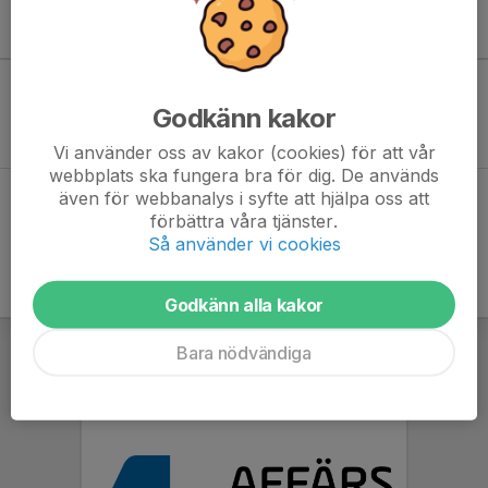
Kommande aktiviteter
Godkänn kakor
Inga aktiviteter inbokade
Vi använder oss av kakor (cookies) för att vår
webbplats ska fungera bra för dig. De används
även för webbanalys i syfte att hjälpa oss att
Hela kalendern
förbättra våra tjänster.
Så använder vi cookies
Godkänn alla kakor
Bara nödvändiga