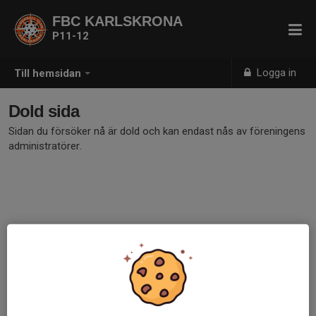
FBC KARLSKRONA
P11-12
Logga in
Till hemsidan
Dold sida
Sidan du försöker nå är dold och kan endast nås av föreningens
administratörer.