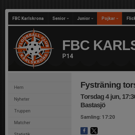
FBC Karlskrona
Senior
Junior
Pojkar
Fli
FBC KARL
P14
Fysträning to
Hem
Torsdag 4 jun, 17:3
Nyheter
Bastasjö
Truppen
Samling: 17:20
Matcher
Statistik