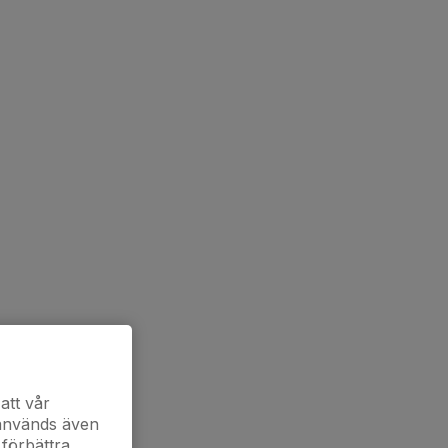
att vår
 används även
 förbättra