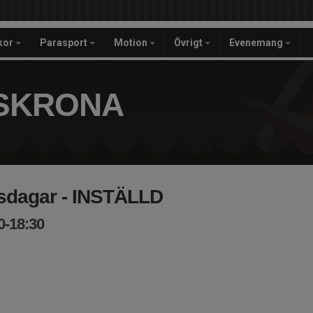
ckor
Parasport
Motion
Övrigt
Evenemang
SKRONA
rsdagar - INSTÄLLD
0-18:30