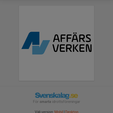
För
smarta
idrottsföreningar
Välj version:
Mobil
|
Desktop