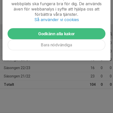
webbplats ska fungera bra för dig. De används
även för webbanalys i syfte att hjälpa oss att
förbättra våra tjänster.
Så använder vi cookies
Godkänn alla kakor
ALLA SERIER
ALLA ÅR
Säsongen 25/26
21
0
0
Bara nödvändiga
Säsongen 24/25
28
0
0
Säsongen 23/24
16
0
0
Säsongen 22/23
16
0
0
Säsongen 21/22
23
0
0
Totalt
104
0
0