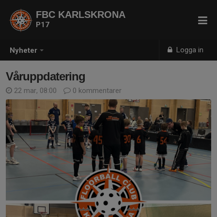
FBC KARLSKRONA
P17
Logga in
Nyheter
Våruppdatering
22 mar, 08:00
0 kommentarer