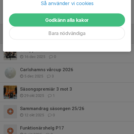
Så använder vi cookies
Tidigare nyheter
Godkänn alla kakor
Våruppdatering
Bara nödvändiga
22 mar, 08:00
0
Juluppehåll
16 dec 2025
0
Carlshamns vårcup 2026
5 dec 2025
3
Säsongspremiär 3 mot 3
29 okt 2025
1
Sammandrag säsongen 25/26
12 okt 2025
0
Funktionärshelg P17