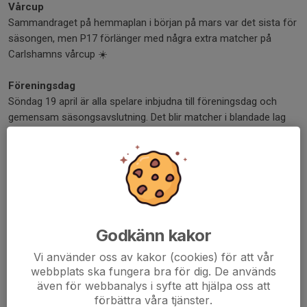
Vårcup
Sammandraget på hemmaplan i början på mars var det sista för
säsongen, men P17 förlänger med några extra matcher på
Carlshamns vårcup ☀️
Föreningsdag
Söndag 19 april är alla spelare inbjudna till föreningsdag och
gemensam säsongsavslutning. Det blir matcher i blandade lag
och åldrar, och när energin tryter bjuds det på korv. Kom ihåg att
svara på kallelsen som gått ut.
Sista träningen
Måndag 27 april avslutar vi säsongen på riktigt, med sista
träningen och kanske en liten extra twist denna måndag.
Godkänn kakor
Vi syns i hallen!
Vi använder oss av kakor (cookies) för att vår
webbplats ska fungera bra för dig. De används
Dela nyhet
även för webbanalys i syfte att hjälpa oss att
förbättra våra tjänster.