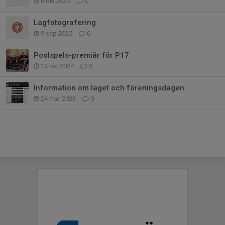
8 okt 2025
0
Lagfotografering
9 sep 2025
0
Poolspels-premiär för P17
13 okt 2024
0
Information om laget och föreningsdagen
24 mar 2023
0