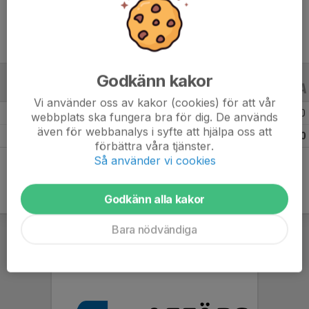
Godkänn kakor
ALLA SERIER
ALLA ÅR
Vi använder oss av kakor (cookies) för att vår
Säsongen 25/26
5
0
0
webbplats ska fungera bra för dig. De används
även för webbanalys i syfte att hjälpa oss att
Totalt
5
0
0
förbättra våra tjänster.
Så använder vi cookies
Godkänn alla kakor
Bara nödvändiga