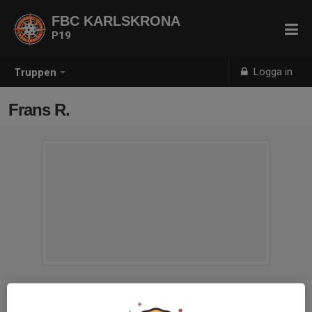
FBC KARLSKRONA
P19
Logga in
Truppen
Frans R.
Ålder
7 år