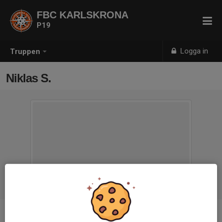
FBC KARLSKRONA
P19
Logga in
Truppen
Niklas S.
Titel
Tränare