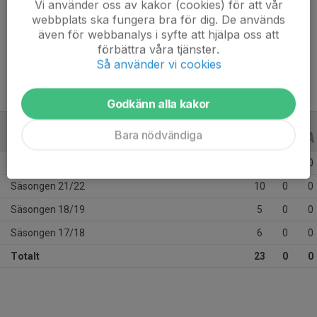
Vi använder oss av kakor (cookies) för att vår
Ålder
54 år
webbplats ska fungera bra för dig. De används
Tidigare klubbar
Karlskrona Innebandyklubb,
även för webbanalys i syfte att hjälpa oss att
Örlogsstaden Innebandyklubb
förbättra våra tjänster.
Så använder vi cookies
Godkänn alla kakor
Bara nödvändiga
ALLA SERIER
ALLA ÅR
Säsongen 23/24
2
0
0
Säsongen 21/22
10
0
0
Säsongen 18/19
5
0
0
Säsongen 17/18
6
0
0
Totalt
23
0
0