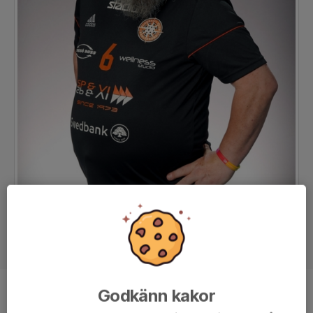
Godkänn kakor
Position
Forward