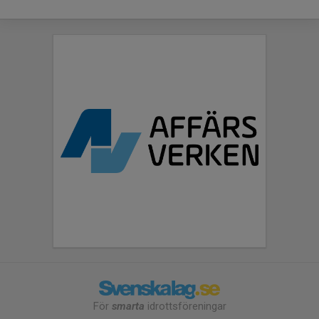
För
smarta
idrottsföreningar