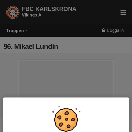
FBC KARLSKRONA
Vikings A
Logga in
Truppen
96. Mikael Lundin
Position
Back