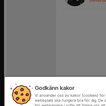
charlotta.b
Godkänn kakor
Vi använder oss av kakor (cookies) för 
webbplats ska fungera bra för dig. De
för webbanalys i syfte att hjälpa oss att