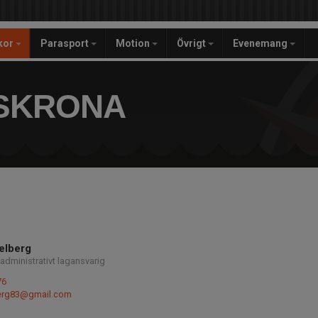
ckor
Parasport
Motion
Övrigt
Evenemang
SKRONA
elberg
administrativt lagansvarig
76
berg83@gmail.com