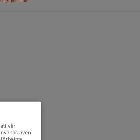
jarke@gmail.com
att vår
 används även
 förbättra