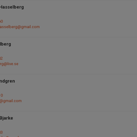
 Hasselberg
60
9hasselberg@gmail.com
lberg
42
rg@live.se
andgren
10
@gmail.com
 Bjarke
43