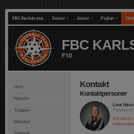
FBC Karlskrona
Senior
Junior
Pojkar
Fli
FBC KARL
F10
Kontakt
Hem
Kontaktpersoner
Nyheter
Lina Hass
Truppen
Tränare och 
070-640 24 
Matcher
linahassel
Statistik