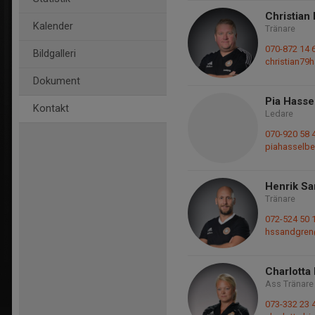
Christian
Kalender
Tränare
070-872 14 
Bildgalleri
christian7
Dokument
Pia Hasse
Kontakt
Ledare
070-920 58 
piahasselbe
Henrik S
Tränare
072-524 50 
hssandgren
Charlotta
Ass Tränare
073-332 23 