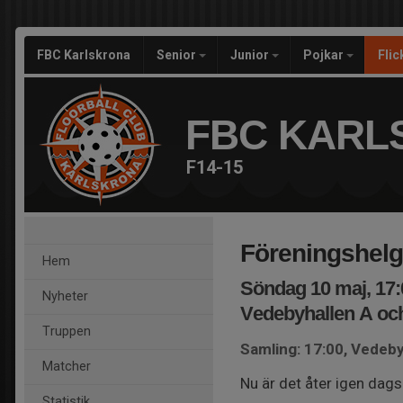
FBC Karlskrona
Senior
Junior
Pojkar
Fli
FBC KARL
F14-15
Föreningshelg
Hem
Söndag 10 maj, 17:
Nyheter
Vedebyhallen A och
Truppen
Samling: 17:00, Vedeby
Matcher
Nu är det åter igen dags
Statistik