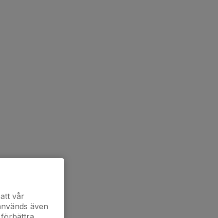
att vår
 används även
 förbättra