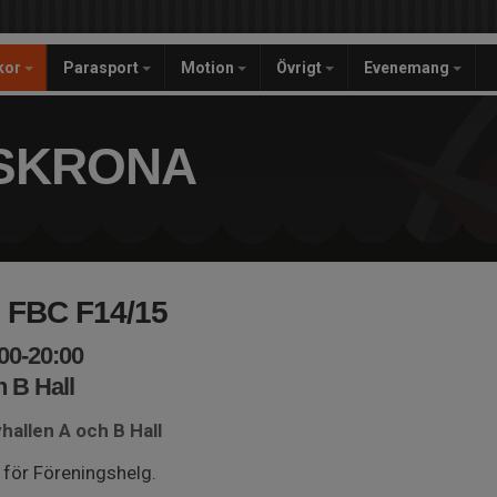
ckor
Parasport
Motion
Övrigt
Evenemang
SKRONA
 FBC F14/15
00-20:00
 B Hall
hallen A och B Hall
 för Föreningshelg.