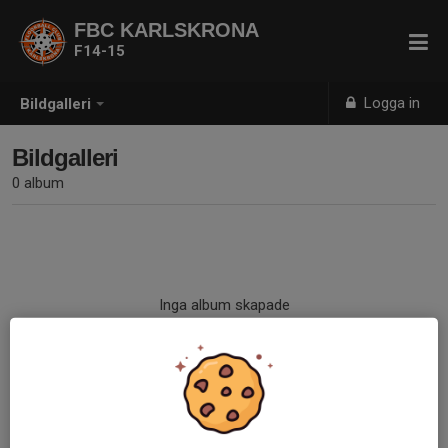
FBC KARLSKRONA
F14-15
Logga in
Bildgalleri
Bildgalleri
0 album
Inga album skapade