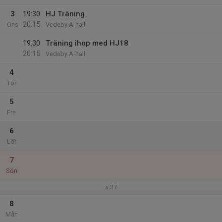
3
19:30
HJ Träning
20:15
Ons
Vedeby A-hall
19:30
Träning ihop med HJ18
20:15
Vedeby A-hall
4
Tor
5
Fre
6
Lör
7
Sön
v.37
8
Mån