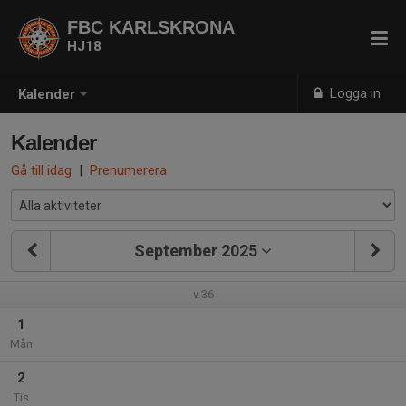
FBC KARLSKRONA
HJ18
Logga in
Kalender
Kalender
Gå till idag
|
Prenumerera
September 2025
v.36
1
Mån
2
Tis