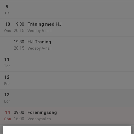
9
Tis
10
19:30
Träning med HJ
20:15
Ons
Vedeby A-hall
19:30
HJ Träning
20:15
Vedeby A-hall
11
Tor
12
Fre
13
Lör
14
09:00
Föreningsdag
16:00
Sön
Vedebyhallen
v.38