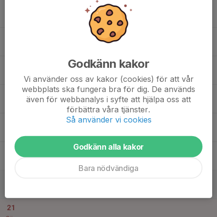
15
Mån
16
Tis
Godkänn kakor
17
19:30
HJ Träning
20:15
Ons
Vedeby A-hall
Vi använder oss av kakor (cookies) för att vår
webbplats ska fungera bra för dig. De används
19:30
Träning med HJ
även för webbanalys i syfte att hjälpa oss att
20:15
Vedeby A-hall
förbättra våra tjänster.
Så använder vi cookies
18
Tor
Godkänn alla kakor
19
Fre
Bara nödvändiga
20
Lör
21