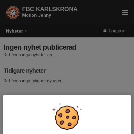
FBC KARLSKRONA
Motion Jenny
Logga in
Nyheter
Ingen nyhet publicerad
Det finns inga nyheter än.
Tidigare nyheter
Det finns inga tidigare nyheter