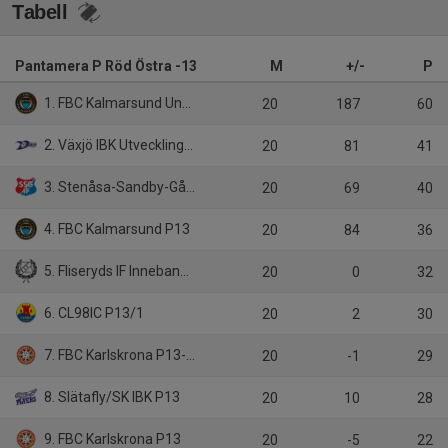
Tabell
Pantamera P Röd Östra -13
M
+/-
P
1. FBC Kalmarsund Ungdom P13/1
20
187
60
2. Växjö IBK Utveckling P13 Vit
20
81
41
3. Stenåsa-Sandby-Gårdby IF P13
20
69
40
4. FBC Kalmarsund P13
20
84
36
5. Fliseryds IF Innebandy P12-13
20
0
32
6. CL98IC P13/1
20
2
30
7. FBC Karlskrona P13-14
20
-1
29
8. Slätafly/SK IBK P13
20
10
28
9. FBC Karlskrona P13
20
-5
22