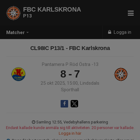
FBC KARLSKRONA
P13
Logga in
Matcher
CL98IC P13/1 - FBC Karlskrona
Pantamera P Röd Östra -13
8 - 7
25 okt 2025, 15:00, Lindsdals
Sporthall
Samling 12:55, Vedebyhallens parkering
Endast kallade kunde anmäla sig till aktiviteten. 20 personer var kallade.
Logga in här