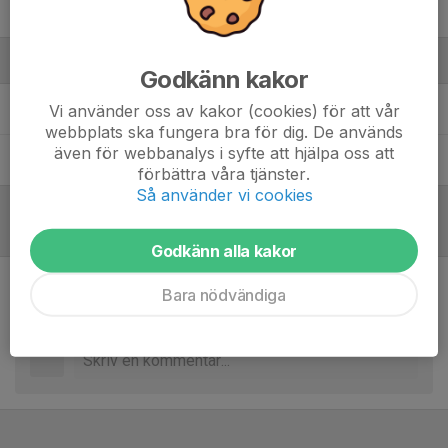
Vincent Widesson
Ledare
Godkänn kakor
Andreas Holmström
Tränare
Vi använder oss av kakor (cookies) för att vår
webbplats ska fungera bra för dig. De används
även för webbanalys i syfte att hjälpa oss att
Niklas Karlsson
Tränare
förbättra våra tjänster.
Så använder vi cookies
Referat
Godkänn alla kakor
Bara nödvändiga
Inget referat skrivet