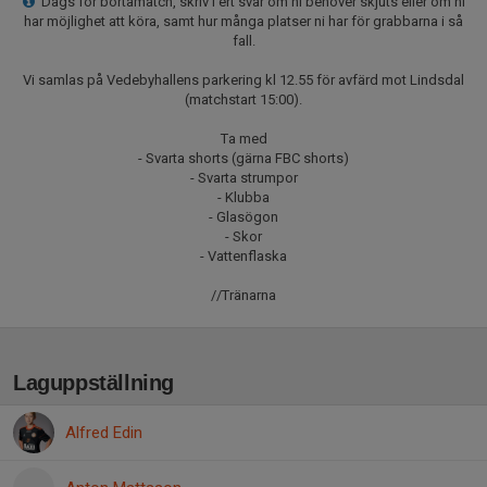
Dags för bortamatch, skriv i ert svar om ni behöver skjuts eller om ni
har möjlighet att köra, samt hur många platser ni har för grabbarna i så
fall.
Vi samlas på Vedebyhallens parkering kl 12.55 för avfärd mot Lindsdal
(matchstart 15:00).
Ta med
- Svarta shorts (gärna FBC shorts)
- Svarta strumpor
- Klubba
- Glasögon
- Skor
- Vattenflaska
//Tränarna
Laguppställning
Alfred Edin