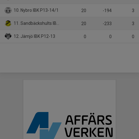
10. Nybro IBK P13-14/1
20
-194
3
11. Sandbäckshults IBK P13-14
20
-233
3
12. Jämjö IBK P12-13
0
0
0