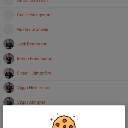
Anton Mattsson
Carl Henningsson
Gustav Grönblad
Jack Bengtsson
Melvin Frennesson
Sixten Holmström
Viggo Hilmersson
Vilgot Almqvist
Vilmer Bohlin