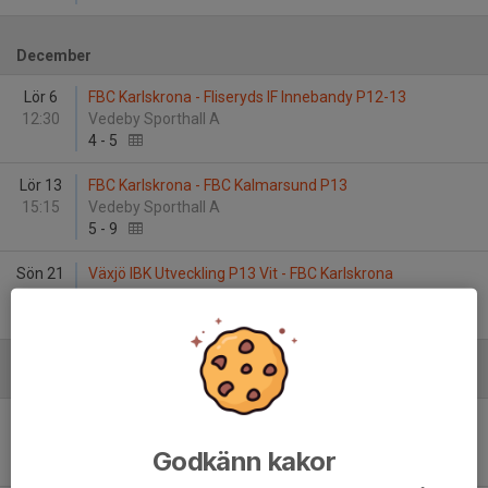
December
Lör 6
FBC Karlskrona - Fliseryds IF Innebandy P12-13
12:30
Vedeby Sporthall A
4
-
5
Lör 13
FBC Karlskrona - FBC Kalmarsund P13
15:15
Vedeby Sporthall A
5
-
9
Sön 21
Växjö IBK Utveckling P13 Vit - FBC Karlskrona
14:00
Fortnox Arena B-hall
7
-
5
Januari - 2026
Sön 11
FBC Karlskrona - Slätafly/SK IBK P13
10:00
Vedeby Sporthall A
Godkänn kakor
9
-
8