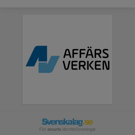
För
smarta
idrottsföreningar