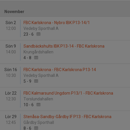
November
Sön 2
FBC Karlskrona - Nybro IBK P13-14/1
12:00
Vedeby Sporthall A
23
-
6
Sön 9
Sandbäckshults IBK P13-14 - FBC Karlskrona
14:00
Krungårdshallen
4
-
8
Sön 16
FBC Karlskrona - FBC Karlskrona P13-14
10:30
Vedeby Sporthall A
5
-
9
Lör 22
FBC Kalmarsund Ungdom P13/1 - FBC Karlskrona
12:30
Torslundahallen
10
-
6
Lör 29
Stenåsa-Sandby-Gårdby IF P13 - FBC Karlskrona
12:45
Gårdby Sporthall
8
-
6