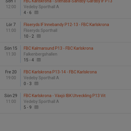
Sön 1
FBC Karlskrona - Stenåsa-Sandby-Gårdby IF P13
12:00
Vedeby Sporthall A
4
-
6
Lör 7
Fliseryds IF Innebandy P12-13 - FBC Karlskrona
11:00
Fliseryds Sporthall
10
-
2
Sön 15
FBC Kalmarsund P13 - FBC Karlskrona
11:30
Falkenbergshallen
15
-
4
Fre 20
FBC Karlskrona P13-14 - FBC Karlskrona
19:00
Vedeby Sporthall A
0
-
3
Sön 29
FBC Karlskrona - Växjö IBK Utveckling P13 Vit
11:00
Vedeby Sporthall A
5
-
9