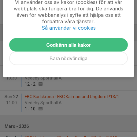
Vi använder oss av kakor (cookies) för att vår
Lör 24
FBC Karlskrona - CL98IC P13/1
webbplats ska fungera bra för dig. De används
10:00
Vedeby Sporthall A
även för webbanalys i syfte att hjälpa oss att
9
-
2
förbättra våra tjänster.
Så använder vi cookies
Februari - 2026
Godkänn alla kakor
Sön 1
Nybro IBK P13-14/1 - FBC Karlskrona
14:00
OG-Hallen
Bara nödvändiga
4
-
9
Lör 7
FBC Karlskrona - Sandbäckshults IBK P13-14
10:30
Vedeby Sporthall A
12
-
2
Sön 22
FBC Karlskrona - FBC Kalmarsund Ungdom P13/1
11:00
Vedeby Sporthall A
1
-
10
Mars - 2026