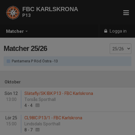
FBC KARLSKRONA
P13
Logga in
Matcher
Matcher 25/26
Pantamera P Röd Östra -13
Oktober
Sön 12
Slätafly/SK IBK P13 - FBC Karlskrona
13:00
Torsås Sporthall
4
-
4
Lör 25
CL98IC P13/1 - FBC Karlskrona
15:00
Lindsdals Sporthall
8
-
7