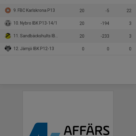
9. FBC Karlskrona P13
20
-5
22
10. Nybro IBK P13-14/1
20
-194
3
11. Sandbäckshults IBK P13-14
20
-233
3
12. Jämjö IBK P12-13
0
0
0