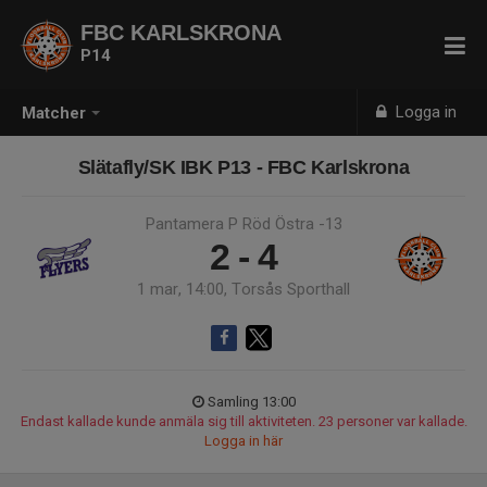
FBC KARLSKRONA
P14
Logga in
Matcher
Slätafly/SK IBK P13 - FBC Karlskrona
Pantamera P Röd Östra -13
2 - 4
1 mar, 14:00, Torsås Sporthall
Samling 13:00
Endast kallade kunde anmäla sig till aktiviteten. 23 personer var kallade.
Logga in här