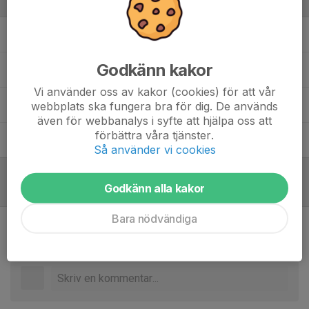
Ledare
Christian Hasselberg
Tränare
Godkänn kakor
Fredrik Persson
Tränare
Vi använder oss av kakor (cookies) för att vår
Michael Thörnqvist
Tränare
webbplats ska fungera bra för dig. De används
även för webbanalys i syfte att hjälpa oss att
förbättra våra tjänster.
Simon Andersén
Tränare
Så använder vi cookies
Godkänn alla kakor
Referat
Bara nödvändiga
Inget referat skrivet