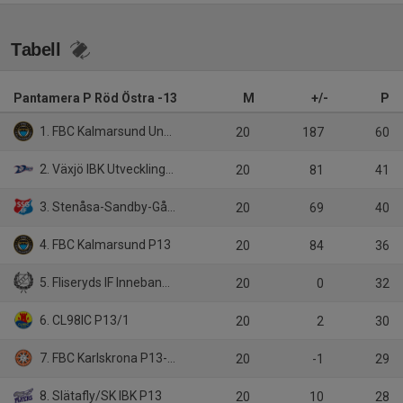
Tabell
Pantamera P Röd Östra -13
M
+/-
P
1. FBC Kalmarsund Ungdom P13/1
20
187
60
2. Växjö IBK Utveckling P13 Vit
20
81
41
3. Stenåsa-Sandby-Gårdby IF P13
20
69
40
4. FBC Kalmarsund P13
20
84
36
5. Fliseryds IF Innebandy P12-13
20
0
32
6. CL98IC P13/1
20
2
30
7. FBC Karlskrona P13-14
20
-1
29
8. Slätafly/SK IBK P13
20
10
28