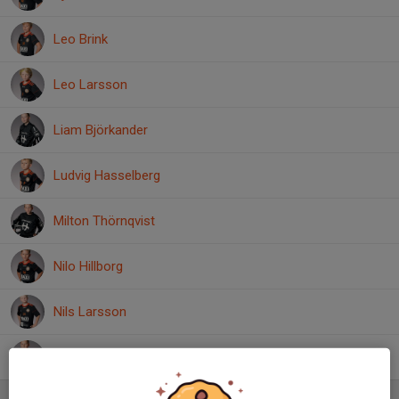
Leo Brink
Leo Larsson
Liam Björkander
Ludvig Hasselberg
Milton Thörnqvist
Nilo Hillborg
Nils Larsson
Wille Hasselberg