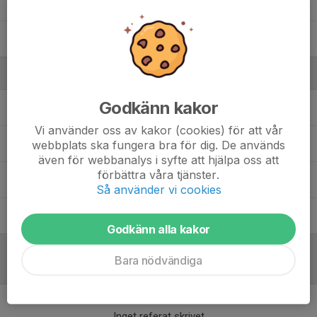
Nils Larsson
Wille Hasselberg
Ledare
Godkänn kakor
Christian Hasselberg
Tränare
Vi använder oss av kakor (cookies) för att vår
Fredrik Persson
Tränare
webbplats ska fungera bra för dig. De används
även för webbanalys i syfte att hjälpa oss att
förbättra våra tjänster.
Jenny Hasselberg
Administrativt lagansvarig
Så använder vi cookies
Simon Andersén
Tränare
Godkänn alla kakor
Bara nödvändiga
Referat
Inget referat skrivet