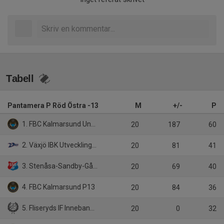
Tabell
Pantamera P Röd Östra -13
M
+/-
P
1. FBC Kalmarsund Ungdom P13/1
20
187
60
2. Växjö IBK Utveckling P13 Vit
20
81
41
3. Stenåsa-Sandby-Gårdby IF P13
20
69
40
4. FBC Kalmarsund P13
20
84
36
5. Fliseryds IF Innebandy P12-13
20
0
32