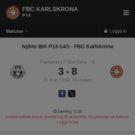
FBC KARLSKRONA
P14
Logga in
Matcher
Nybro IBK P13-14/1 - FBC Karlskrona
Pantamera P Röd Östra -13
3 - 8
21 mar, 13:00, OG-Hallen
Samling 12:00
Endast kallade kunde anmäla sig till aktiviteten. 26 personer var kallade.
Logga in här