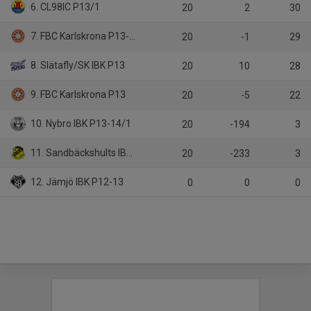
6. CL98IC P13/1
20
2
30
7. FBC Karlskrona P13-14
20
-1
29
8. Slätafly/SK IBK P13
20
10
28
9. FBC Karlskrona P13
20
-5
22
10. Nybro IBK P13-14/1
20
-194
3
11. Sandbäckshults IBK P13-14
20
-233
3
12. Jämjö IBK P12-13
0
0
0