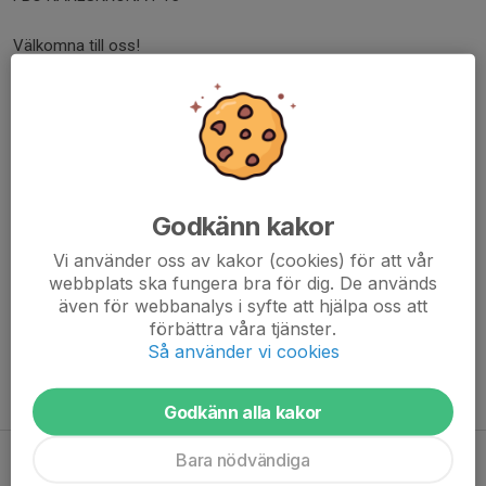
Välkomna till oss!
Här tränar pojkar födda 2015, det gör vi på följande tider:
Vedeby B-hall torsdagar 16.30 -18.00
Häng med oss när vi tränar innebandy varvat med
Godkänn kakor
teknikövningar. Är du intresserad så tag kontakt med någon av
oss ledare. Vi samlas 16.20 för att hjälpa till med att sätta upp
Vi använder oss av kakor (cookies) för att vår
sargen.
webbplats ska fungera bra för dig. De används
även för webbanalys i syfte att hjälpa oss att
förbättra våra tjänster.
Med vänlig hälsning
Så använder vi cookies
Albin och John
Godkänn alla kakor
Bara nödvändiga