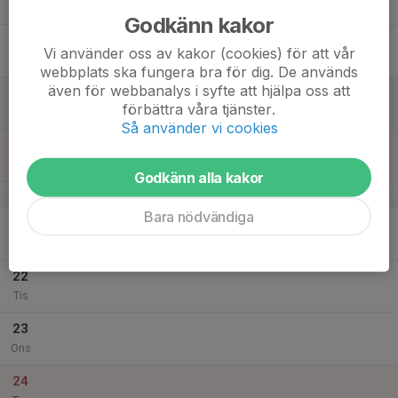
Tor
Godkänn kakor
18
Vi använder oss av kakor (cookies) för att vår
Fre
webbplats ska fungera bra för dig. De används
även för webbanalys i syfte att hjälpa oss att
19
förbättra våra tjänster.
Lör
Så använder vi cookies
20
Sön
Godkänn alla kakor
v.52
Bara nödvändiga
21
Mån
22
Tis
23
Ons
24