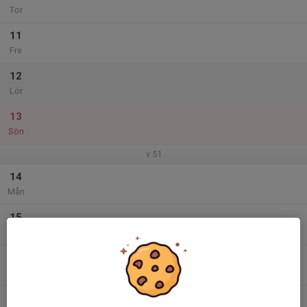
Tor
11
Fre
12
Lör
13
Sön
v.51
14
Mån
15
Tis
16
Ons
17