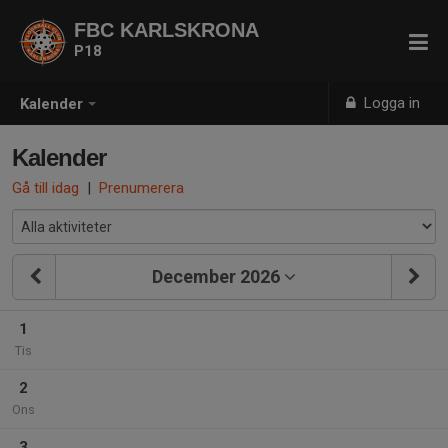
FBC KARLSKRONA
P18
Logga in
Kalender
Kalender
Gå till idag
|
Prenumerera
December 2026
1
Tis
2
Ons
3