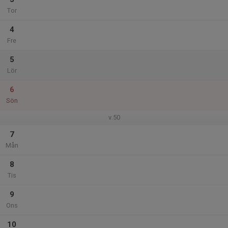
Tor
4
Fre
5
Lör
6
Sön
v.50
7
Mån
8
Tis
9
Ons
10