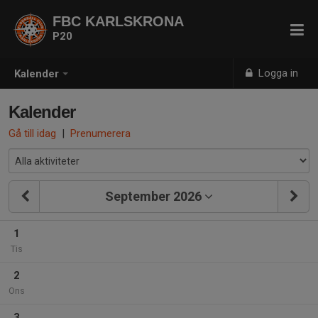
FBC KARLSKRONA
P20
Logga in
Kalender
Kalender
Gå till idag
|
Prenumerera
September 2026
1
Tis
2
Ons
3