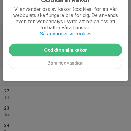
Tor
Vi använder oss av kakor (cookies) för att vår
18
webbplats ska fungera bra för dig. De används
Fre
även för webbanalys i syfte att hjälpa oss att
förbättra våra tjänster.
19
Så använder vi cookies
Lör
20
Godkänn alla kakor
Sön
Bara nödvändiga
v.39
21
Mån
22
Tis
23
Ons
24