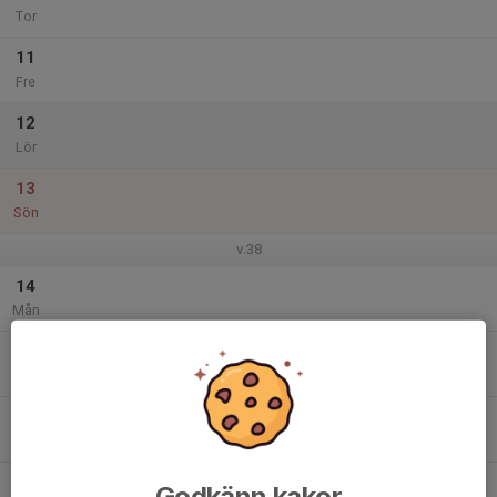
Tor
11
Fre
12
Lör
13
Sön
v.38
14
Mån
15
Tis
16
Ons
17
Godkänn kakor