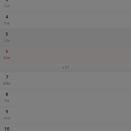
Tor
4
Fre
5
Lör
6
Sön
v.37
7
Mån
8
Tis
9
Ons
10