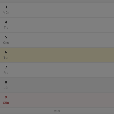
3
Mån
4
Tis
5
Ons
6
Tor
7
Fre
8
Lör
9
Sön
v.33