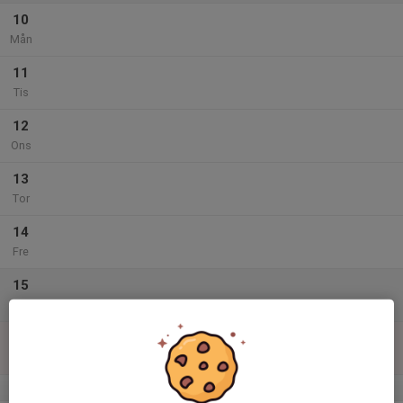
10
Mån
11
Tis
12
Ons
13
Tor
14
Fre
15
Lör
16
Sön
v.34