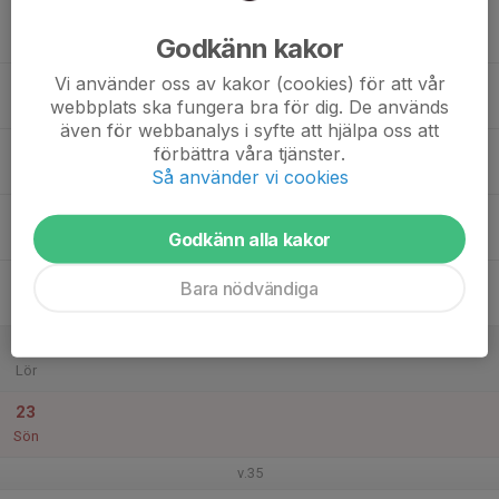
17
Godkänn kakor
Mån
Vi använder oss av kakor (cookies) för att vår
18
webbplats ska fungera bra för dig. De används
Tis
även för webbanalys i syfte att hjälpa oss att
19
förbättra våra tjänster.
Ons
Så använder vi cookies
20
Godkänn alla kakor
Tor
21
Bara nödvändiga
Fre
22
Lör
23
Sön
v.35