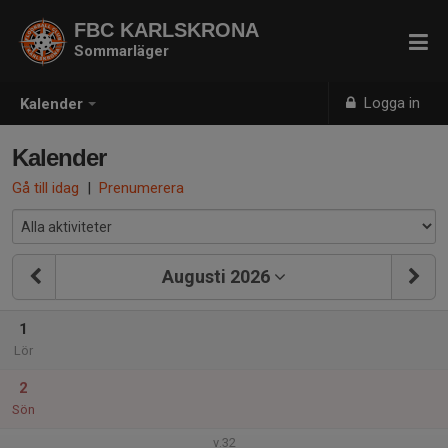
FBC KARLSKRONA
Sommarläger
Logga in
Kalender
Kalender
Gå till idag
|
Prenumerera
Augusti 2026
1
Lör
2
Sön
v.32