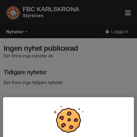
FBC KARLSKRONA
Styrelsen
Logga in
Nyheter
Ingen nyhet publicerad
Det finns inga nyheter än.
Tidigare nyheter
Det finns inga tidigare nyheter