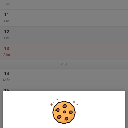
Tor
11
Fre
12
Lör
13
Sön
v.51
14
Mån
15
Tis
16
Ons
17