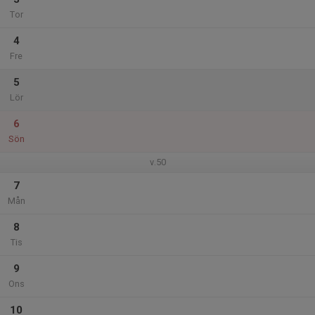
Tor
4
Fre
5
Lör
6
Sön
v.50
7
Mån
8
Tis
9
Ons
10