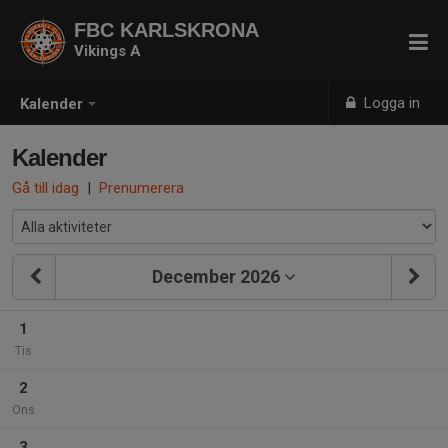
FBC KARLSKRONA
Vikings A
Logga in
Kalender
Kalender
Gå till idag
|
Prenumerera
December 2026
1
Tis
2
Ons
3