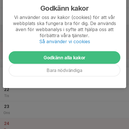
Tor
Godkänn kakor
18
Vi använder oss av kakor (cookies) för att vår
Fre
webbplats ska fungera bra för dig. De används
även för webbanalys i syfte att hjälpa oss att
19
förbättra våra tjänster.
Lör
Så använder vi cookies
20
Sön
Godkänn alla kakor
v.52
Bara nödvändiga
21
Mån
22
Tis
23
Ons
24