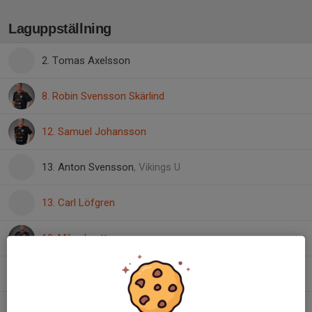
Laguppställning
2. Tomas Axelsson
8. Robin Svensson Skärlind
12. Samuel Johansson
13. Anton Svensson
, Vikings U
13. Carl Löfgren
19. Mikael pettersson
20. Christian Henrysson
21. Philip Svensson