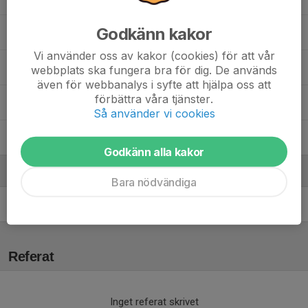
Godkänn kakor
40. Linus Strindgård
Vi använder oss av kakor (cookies) för att vår
87. Victor Löfgren
webbplats ska fungera bra för dig. De används
även för webbanalys i syfte att hjälpa oss att
förbättra våra tjänster.
91. Joseph König
Så använder vi cookies
Linus Sjöberg
, Motion Rallarbandy
Godkänn alla kakor
Ledare
Bara nödvändiga
Clas Fridolf
Tränare
Referat
Inget referat skrivet