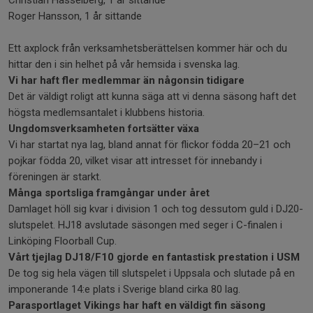
Christian Hasselberg, 1 år sittande
Roger Hansson, 1 år sittande
Ett axplock från verksamhetsberättelsen kommer här och du
hittar den i sin helhet på vår hemsida i svenska lag.
Vi har haft fler medlemmar än någonsin tidigare
Det är väldigt roligt att kunna säga att vi denna säsong haft det
högsta medlemsantalet i klubbens historia.
Ungdomsverksamheten fortsätter växa
Vi har startat nya lag, bland annat för flickor födda 20–21 och
pojkar födda 20, vilket visar att intresset för innebandy i
föreningen är starkt.
Många sportsliga framgångar under året
Damlaget höll sig kvar i division 1 och tog dessutom guld i DJ20-
slutspelet. HJ18 avslutade säsongen med seger i C-finalen i
Linköping Floorball Cup.
Vårt tjejlag DJ18/F10 gjorde en fantastisk prestation i USM
De tog sig hela vägen till slutspelet i Uppsala och slutade på en
imponerande 14:e plats i Sverige bland cirka 80 lag.
Parasportlaget Vikings har haft en väldigt fin säsong