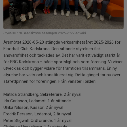
Styrelse FBC Karlskrona säsongen 2026-2027 är vald.
Årsmötet 2026-05-20 stängde verksamhetsåret 2025-2026 för
Floorball Club Karlskrona. Den sittande styrelsen fick
ansvarsfrihet och tackades av. Det har varit ett väldigt starkt år
för FBC Karlskrona – både sportsligt och som förening. Vi växer,
utvecklas och bygger vidare för framtiden tillsammans. En ny
styrelse har valts och konstituerat sig. Detta gänget tar nu över
stafettpinnen för föreningen. Från vänster i bilden:
Matilda Strandberg, Sekreterare, 2 år nyval
Ida Carlsson, Ledamot, 1 år sittande
Ulrika Nilsson, Kassör, 2 år nyval
Fredrik Persson, Ledamot, 2 år nyval
Peter Stigwall, Ordförande, 1 år nyval