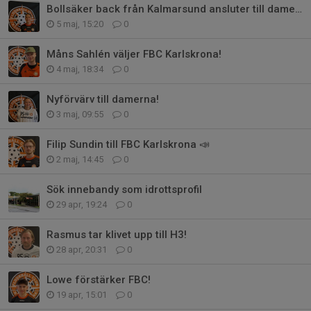
Bollsäker back från Kalmarsund ansluter till damerna!
5 maj, 15:20
0
Måns Sahlén väljer FBC Karlskrona!
4 maj, 18:34
0
Nyförvärv till damerna!
3 maj, 09:55
0
Filip Sundin till FBC Karlskrona 📣
2 maj, 14:45
0
Sök innebandy som idrottsprofil
29 apr, 19:24
0
Rasmus tar klivet upp till H3!
28 apr, 20:31
0
Lowe förstärker FBC!
19 apr, 15:01
0