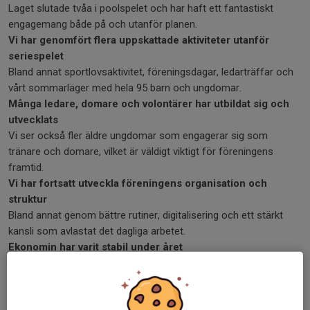
Laget slutade tvåa i poolspelet och har haft ett fantastiskt
engagemang både på och utanför planen.
Vi har genomfört flera uppskattade aktiviteter utanför
seriespelet
Bland annat sportlovsaktivitet, föreningsdagar, ledarträffar och
vårt sommarläger med hela 95 barn och ungdomar.
Många ledare, domare och volontärer har utbildat sig och
utvecklats
Vi ser också fler äldre ungdomar som engagerar sig som
tränare och domare, vilket är väldigt viktigt för föreningens
framtid.
Vi har fortsatt utveckla föreningens organisation och
struktur
Bland annat genom bättre rutiner, digitalisering och ett stärkt
kansli som avlastat det dagliga arbetet.
Ekonomin har varit stabil under året
Vi avslutar säsongen med ett överskott samtidigt som vi
fortsatt investera i verksamheten och utvecklingen framåt.
Det viktigaste av allt – det stora engagemanget i föreningen