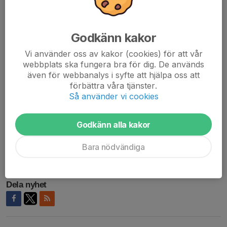
FBC Karlskrona bygger på alla som hjälper till: spelare, ledare,
föräldrar, domare och volontärer. Det är tillsammans vi skapar
glädje, utveckling och gemenskap i föreningen.
Godkänn kakor
Verksamhetsberättelse:
Vi använder oss av kakor (cookies) för att vår
https://www.fbckarlskrona.com/dokument/2e465508-10eb-
webbplats ska fungera bra för dig. De används
40be-b696-
även för webbanalys i syfte att hjälpa oss att
5c3aad39465a/Verksamhetsberc3a4ttelse20verksamhetsc3a5r
förbättra våra tjänster.
et202025_2026.pdf?1
Så använder vi cookies
Verksamhetsplan:
Godkänn alla kakor
https://www.fbckarlskrona.com/dokument/df94813a-401d-
49cc-a5f0-
Bara nödvändiga
95d9aab64d57/Verksamhetsplan20verksamhetsc3a5ret202026
_202720FBC20Karlskrona.pdf?1
Dela nyhet