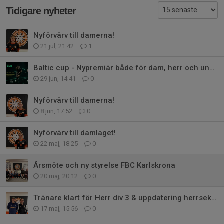
Tidigare nyheter
Nyförvärv till damerna!
21 jul, 21:42
1
Baltic cup - Nypremiär både för dam, herr och ungdomar!
29 jun, 14:41
0
Nyförvärv till damerna!
8 jun, 17:52
0
Nyförvärv till damlaget!
22 maj, 18:25
0
Årsmöte och ny styrelse FBC Karlskrona
20 maj, 20:12
0
Tränare klart för Herr div 3 & uppdatering herrsektionen/herrjunior
17 maj, 15:56
0