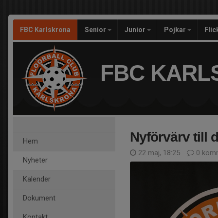
FBC Karlskrona
Senior
Junior
Pojkar
Fli
FBC KARL
Nyförvärv till
Hem
22 maj, 18:25
0 komm
Nyheter
Kalender
Dokument
Kontakt