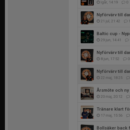
Igår, 14:19
0
Nyförvärv till d
21 jul, 21:42
Baltic cup - Ny
29 jun, 14:41
Nyförvärv till d
8 jun, 17:52
0
Nyförvärv till d
22 maj, 18:25
Årsmöte och ny 
20 maj, 20:12
Tränare klart fö
17 maj, 15:56
Bollsäker back 