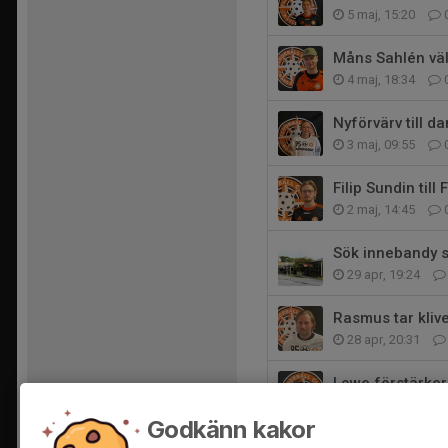
5 maj, 15:20
Måns Sahlén väl
4 maj, 18:34
Nyförvärv till d
3 maj, 09:55
Filip Sundin till
2 maj, 14:45
Sök innebandy s
29 apr, 19:24
Rasmus tar klivet
28 apr, 20:31
Lowe förstärker
19 apr, 15:01
Godkänn kakor
Digital föreläsn