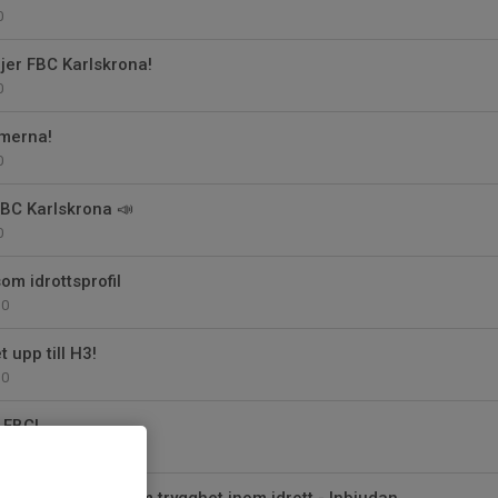
0
jer FBC Karlskrona!
0
amerna!
0
 FBC Karlskrona 📣
0
om idrottsprofil
0
 upp till H3!
0
 FBC!
0
ing för föräldrar om trygghet inom idrott - Inbjudan