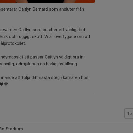
resenterar Caitlyn Bernard som ansluter från
warden Caitlyn som besitter ett vänligt fint
knik och ruggigt skott. Vi är övertygade om att
lprotokollet.
ndymässigt så passar Caitlyn väldigt bra in i
villig, ödmjuk och en härlig inställning.
nande att följa ditt nästa steg i karriären hos
🖤🧡
rån Stadium