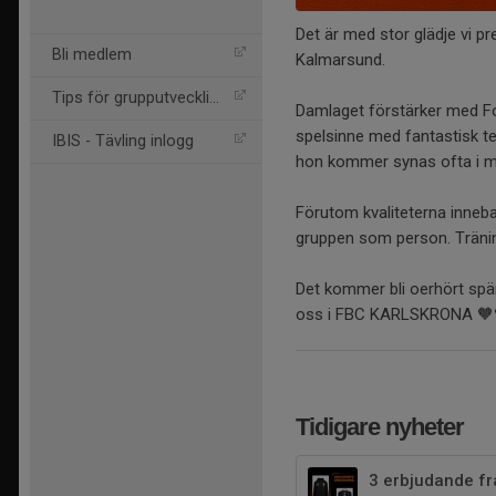
Det är med stor glädje vi p
Bli medlem
Kalmarsund.
Tips för grupputveckling
Damlaget förstärker med For
spelsinne med fantastisk te
IBIS - Tävling inlogg
hon kommer synas ofta i må
Förutom kvaliteterna inneba
gruppen som person. Tränings
Det kommer bli oerhört spän
oss i FBC KARLSKRONA 🧡
Tidigare nyheter
3 erbjudande f