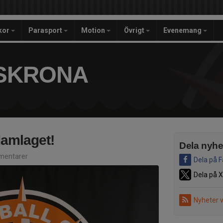
ckor
Parasport
Motion
Övrigt
Evenemang
SKRONA
 damlaget!
Dela nyhe
entarer
Dela på 
Dela på X
Nyheter 