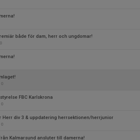
amerna!
1
premiär både för dam, herr och ungdomar!
0
amerna!
amlaget!
0
styrelse FBC Karlskrona
0
r Herr div 3 & uppdatering herrsektionen/herrjunior
0
från Kalmarsund ansluter till damerna!