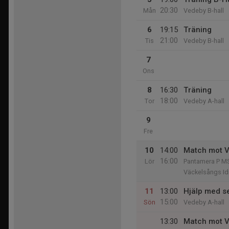
20:30
Mån
Vedeby B-hall
6
19:15
Träning
21:00
Tis
Vedeby B-hall
7
Ons
8
16:30
Träning
18:00
Tor
Vedeby A-hall
9
Fre
10
14:00
Match mot V
16:00
Lör
Pantamera P MS
Väckelsångs Idr
11
13:00
Hjälp med se
15:00
Sön
Vedeby A-hall
13:30
Match mot V