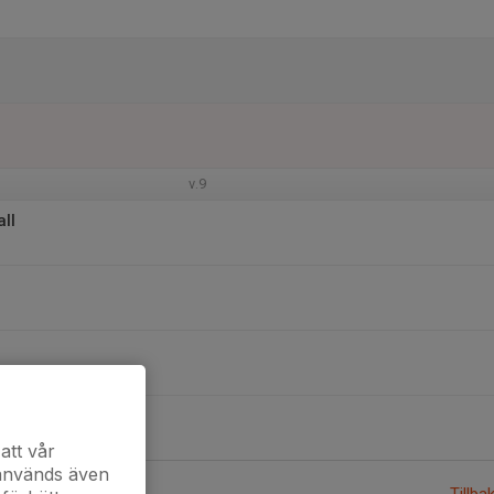
v.9
ll
att vår
 används även