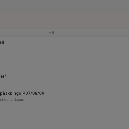
v.8
ll
er"
 påskbingo P07/08/09
st detta datum