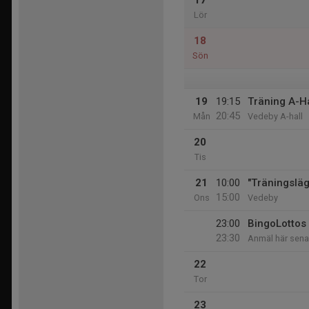
17
Lör
18
Sön
19
19:15
Träning A-Ha
20:45
Mån
Vedeby A-hall
20
Tis
21
10:00
"Träningsläg
15:00
Ons
Vedeby
23:00
BingoLottos
23:30
Anmäl här sena
22
Tor
23