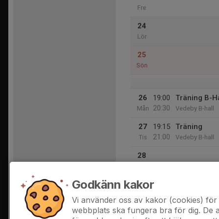
Fre
24
Lör
25
Sön
26
19:00
Träning B-Ha
20:30
Mån
Vedeby B-hall
27
19:15
Träning
21:00
Tis
Vedeby B-hall
28
Ons
Godkänn kakor
29
16:30
Träning
18:00
Tor
Vedeby A-hall
Vi använder oss av kakor (cookies) för 
webbplats ska fungera bra för dig. De