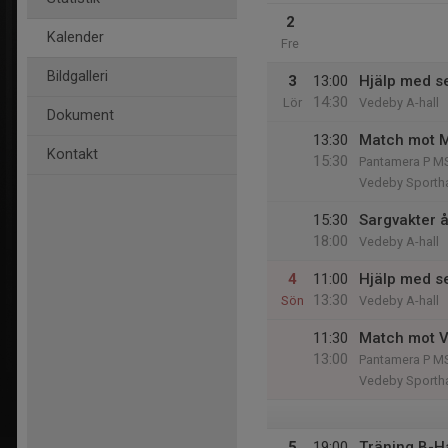
2
Kalender
Fre
Bildgalleri
3
13:00
Hjälp med se
14:30
Lör
Vedeby A-hall
Dokument
13:30
Match mot 
Kontakt
15:30
Pantamera P MS
Vedeby Sportha
15:30
Sargvakter å
18:00
Vedeby A-hall
4
11:00
Hjälp med se
13:30
Sön
Vedeby A-hall
11:30
Match mot V
13:00
Pantamera P MS
Vedeby Sportha
5
19:00
Träning B-Ha