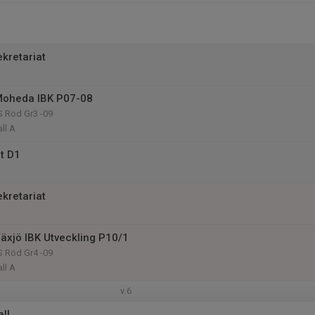
kretariat
Moheda IBK P07-08
 Röd Gr3 -09
ll A
t D1
kretariat
äxjö IBK Utveckling P10/1
 Röd Gr4 -09
ll A
v.6
ll