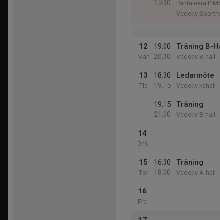
15:30
Pantamera P MS
Vedeby Sportha
12
19:00
Träning B-Ha
20:30
Mån
Vedeby B-hall
13
18:30
Ledarmöte
19:15
Tis
Vedeby kansli
19:15
Träning
21:00
Vedeby B-hall
14
Ons
15
16:30
Träning
18:00
Tor
Vedeby A-hall
16
Fre