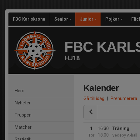
FBC Karlskrona
Senior
Junior
Pojkar
Fli
FBC KARL
HJ18
Kalender
Hem
Gå till idag
|
Prenumerera
Nyheter
Truppen
Matcher
1
16:30
Träning
18:00
Tor
Vedeby A-hall
Statistik