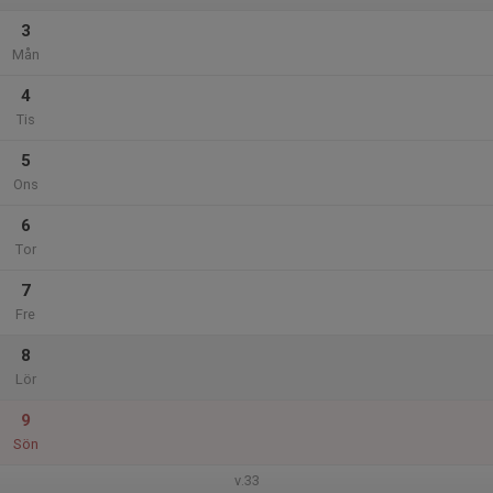
3
Mån
4
Tis
5
Ons
6
Tor
7
Fre
8
Lör
9
Sön
v.33