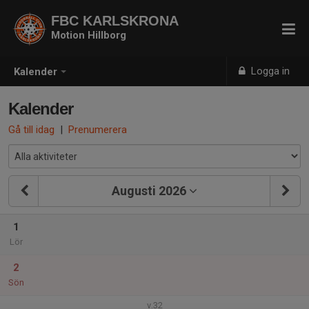
FBC KARLSKRONA
Motion Hillborg
Logga in
Kalender
Kalender
Gå till idag
|
Prenumerera
Augusti 2026
1
Lör
2
Sön
v.32