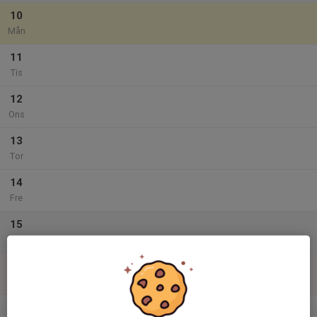
10
Mån
11
Tis
12
Ons
13
Tor
14
Fre
15
Lör
16
Sön
v.34