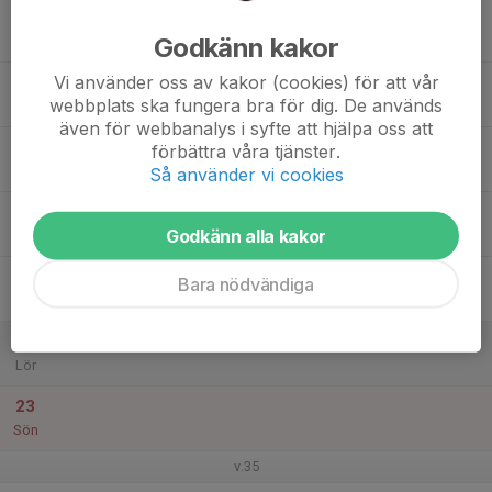
17
Godkänn kakor
Mån
Vi använder oss av kakor (cookies) för att vår
18
webbplats ska fungera bra för dig. De används
Tis
även för webbanalys i syfte att hjälpa oss att
19
förbättra våra tjänster.
Ons
Så använder vi cookies
20
Godkänn alla kakor
Tor
21
Bara nödvändiga
Fre
22
Lör
23
Sön
v.35