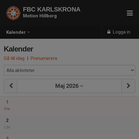
FBC KARLSKRONA
Motion Hillborg
Logga in
Kalender
Kalender
Gå till idag
|
Prenumerera
Maj 2026
1
Fre
2
Lör
3