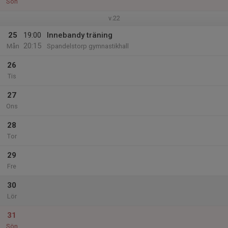
Sön
v.22
25
19:00
Innebandy träning
20:15
Mån
Spandelstorp gymnastikhall
26
Tis
27
Ons
28
Tor
29
Fre
30
Lör
31
Sön