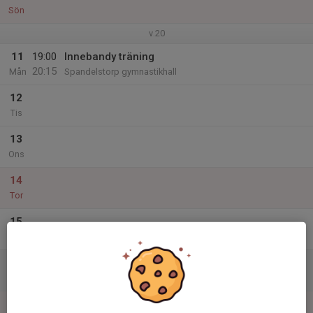
Sön
v.20
11
19:00
Innebandy träning
20:15
Mån
Spandelstorp gymnastikhall
12
Tis
13
Ons
14
Tor
15
Fre
16
Lör
17