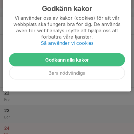
Sön
Godkänn kakor
v.21
Vi använder oss av kakor (cookies) för att vår
18
19:00
Innebandy träning
webbplats ska fungera bra för dig. De används
20:15
Mån
Spandelstorp gymnastikhall
även för webbanalys i syfte att hjälpa oss att
förbättra våra tjänster.
19
Så använder vi cookies
Tis
20
18:00
Årsmöte
Godkänn alla kakor
19:00
Ons
Kansli, Vedeby
Bara nödvändiga
21
Tor
22
Fre
23
Lör
24