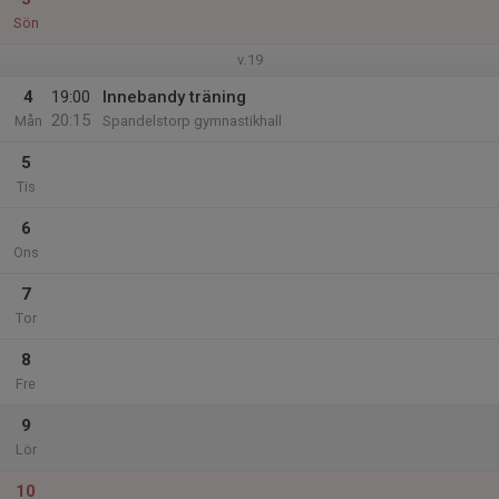
Sön
v.19
4
19:00
Innebandy träning
20:15
Mån
Spandelstorp gymnastikhall
5
Tis
6
Ons
7
Tor
8
Fre
9
Lör
10