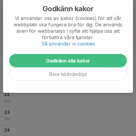
Fre
Godkänn kakor
18
Vi använder oss av kakor (cookies) för att vår
Lör
webbplats ska fungera bra för dig. De används
även för webbanalys i syfte att hjälpa oss att
19
förbättra våra tjänster.
Sön
Så använder vi cookies
v.30
20
Godkänn alla kakor
Mån
Bara nödvändiga
21
Tis
22
Ons
23
Tor
24