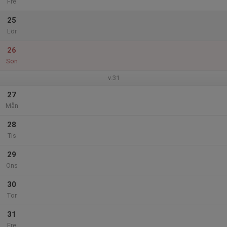
Fre
25
Lör
26
Sön
v.31
27
Mån
28
Tis
29
Ons
30
Tor
31
Fre