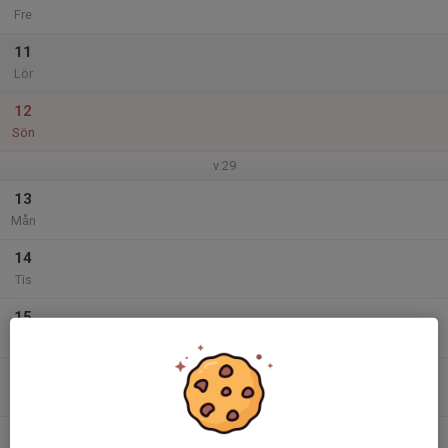
Fre
11
Lör
12
Sön
v.29
13
Mån
14
Tis
15
Ons
16
Tor
17