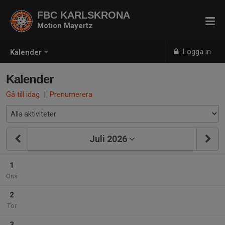
FBC KARLSKRONA
Motion Mayertz
Logga in
Kalender
Kalender
Gå till idag
|
Prenumerera
Juli 2026
1
Ons
2
Tor
3