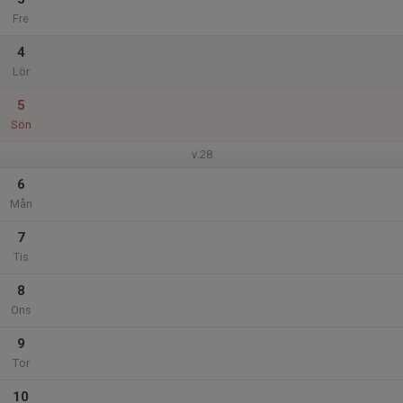
Fre
4
Lör
5
Sön
v.28
6
Mån
7
Tis
8
Ons
9
Tor
10