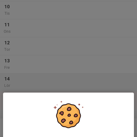
10
Tis
11
Ons
12
Tor
13
Fre
14
Lör
15
Sön
v.47
16
Mån