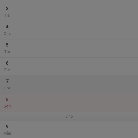
3
Tis
4
Ons
5
Tor
6
Fre
7
Lör
8
Sön
v.46
9
Mån