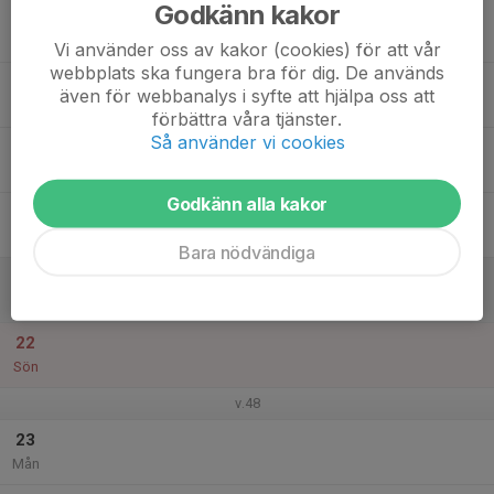
Godkänn kakor
17
Tis
Vi använder oss av kakor (cookies) för att vår
webbplats ska fungera bra för dig. De används
18
även för webbanalys i syfte att hjälpa oss att
Ons
förbättra våra tjänster.
Så använder vi cookies
19
Tor
Godkänn alla kakor
20
Fre
Bara nödvändiga
21
Lör
22
Sön
v.48
23
Mån