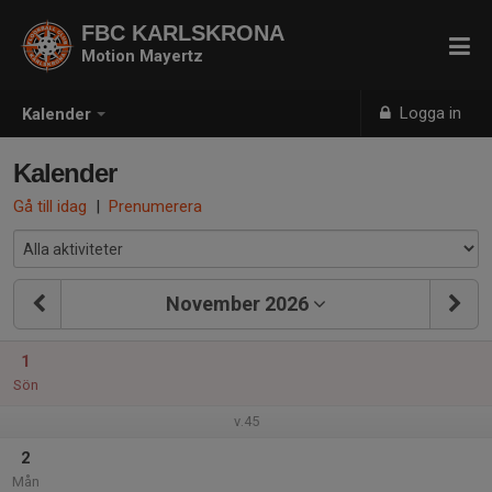
FBC KARLSKRONA
Motion Mayertz
Logga in
Kalender
Kalender
Gå till idag
|
Prenumerera
November 2026
1
Sön
v.45
2
Mån