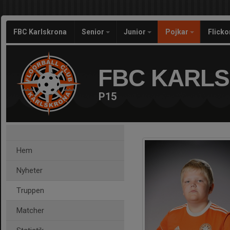
FBC Karlskrona
Senior
Junior
Pojkar
Flicko
FBC KARL
P15
Hem
Nyheter
Truppen
Matcher