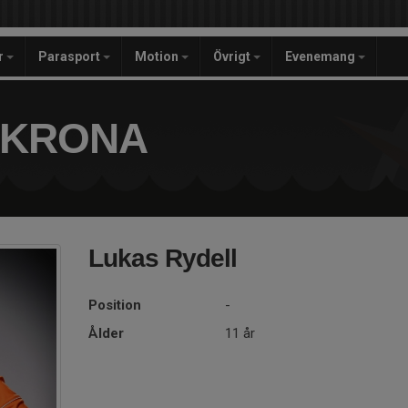
r
Parasport
Motion
Övrigt
Evenemang
SKRONA
Lukas Rydell
Position
-
Ålder
11 år