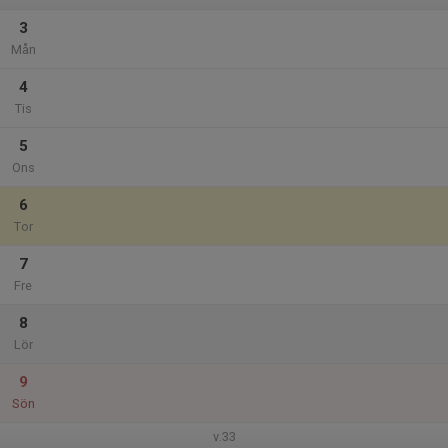
3
Mån
4
Tis
5
Ons
6
Tor
7
Fre
8
Lör
9
Sön
v.33