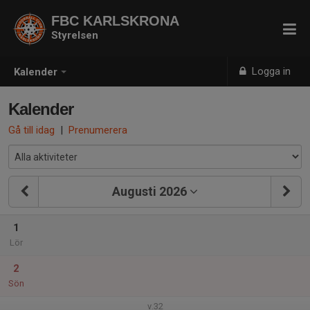
FBC KARLSKRONA
Styrelsen
Logga in
Kalender
Kalender
Gå till idag
|
Prenumerera
Augusti 2026
1
Lör
2
Sön
v.32