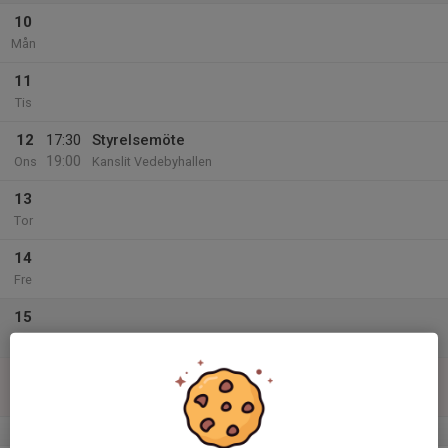
10
Mån
11
Tis
12
17:30
Styrelsemöte
19:00
Ons
Kanslit Vedebyhallen
13
Tor
14
Fre
15
Lör
16
Sön
v.34