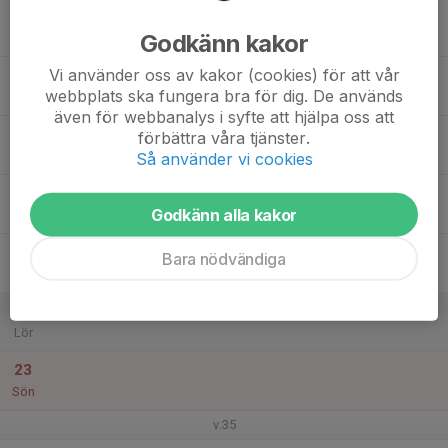
17
Godkänn kakor
Mån
Vi använder oss av kakor (cookies) för att vår
18
webbplats ska fungera bra för dig. De används
Tis
även för webbanalys i syfte att hjälpa oss att
19
förbättra våra tjänster.
Ons
Så använder vi cookies
20
Godkänn alla kakor
Tor
21
Bara nödvändiga
Fre
22
Lör
23
Sön
v.35