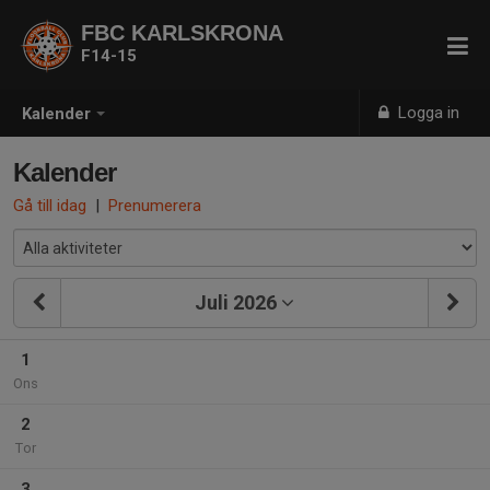
FBC KARLSKRONA
F14-15
Logga in
Kalender
Kalender
Gå till idag
|
Prenumerera
Juli 2026
1
Ons
2
Tor
3