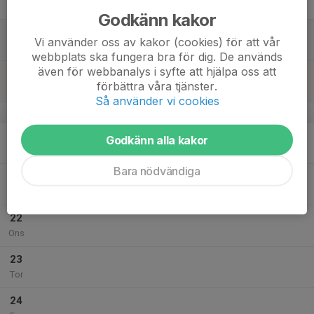
Fre
Godkänn kakor
18
Vi använder oss av kakor (cookies) för att vår
Lör
webbplats ska fungera bra för dig. De används
även för webbanalys i syfte att hjälpa oss att
19
förbättra våra tjänster.
Sön
Så använder vi cookies
v.30
20
Godkänn alla kakor
Mån
Bara nödvändiga
21
Tis
22
Ons
23
Tor
24