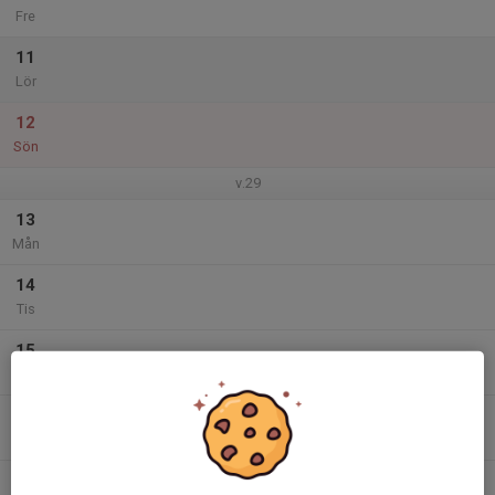
Fre
11
Lör
12
Sön
v.29
13
Mån
14
Tis
15
Ons
16
Tor
17