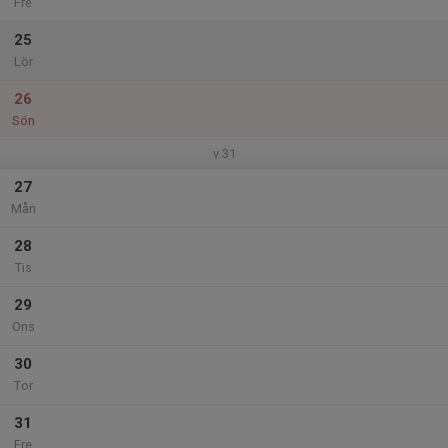
Fre
25
Lör
26
Sön
v.31
27
Mån
28
Tis
29
Ons
30
Tor
31
Fre