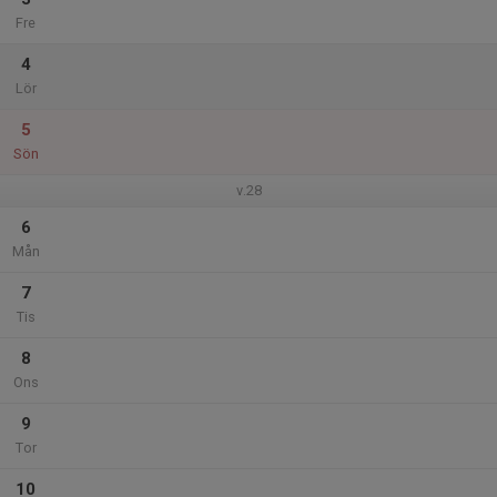
Fre
4
Lör
5
Sön
v.28
6
Mån
7
Tis
8
Ons
9
Tor
10