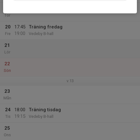
19
Tor
20
17:45
Träning fredag
19:00
Fre
Vedeby B-hall
21
Lör
22
Sön
v.13
23
Mån
24
18:00
Träning tisdag
19:15
Tis
Vedeby B-hall
25
Ons