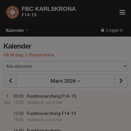
FBC KARLSKRONA
F14-15
Logga in
Kalender
Kalender
Gå till idag
|
Prenumerera
Mars 2026
1
09:00
Funktionärshelg F14-15
12:00
Sön
Vedeby A- och B-hall
12:00
Funktionärshelg F14-15
16:00
Vedeby A- och B-hall
16:00
Funktionärshelg