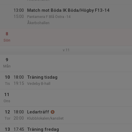
13:00
Match mot Böda IK Böda/Högby F13-14
15:00
Pantamera F Blå Östra -14
Åkerbohallen
8
Sön
v.11
9
Mån
10
18:00
Träning tisdag
19:15
Tis
Vedeby B-hall
11
Ons
12
18:00
Ledarträff
20:00
Tor
Klubblokalen/kansliet
13
17:45
Träning fredag