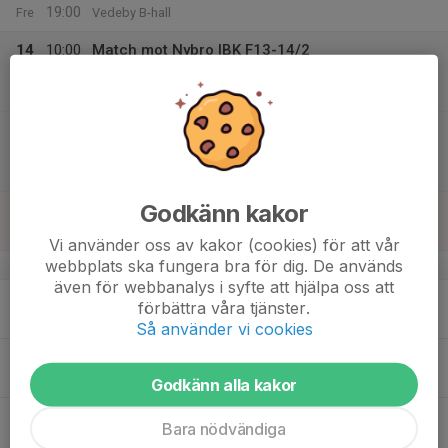
19:00
Fre
Vedeby B-hall
14
10:00
Match mot Nybro IBK F13-14/2
12:00
Lör
Pantamera F Blå Östra -14
Vedeby Sporthall B
12:00
Match mot Sandbäckshults IBK F14
14:00
Pantamera F Blå Östra -14
Vedeby Sporthall B
Godkänn kakor
15
Sön
Vi använder oss av kakor (cookies) för att vår
webbplats ska fungera bra för dig. De används
v.12
även för webbanalys i syfte att hjälpa oss att
16
förbättra våra tjänster.
Mån
Så använder vi cookies
17
18:00
Träning tisdag
19:15
Tis
Vedeby B-hall
Godkänn alla kakor
18
Bara nödvändiga
Ons