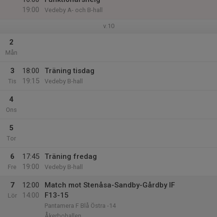
19:00
Vedeby A- och B-hall
v.10
2
Mån
3
18:00
Träning tisdag
19:15
Tis
Vedeby B-hall
4
Ons
5
Tor
6
17:45
Träning fredag
19:00
Fre
Vedeby B-hall
7
12:00
Match mot Stenåsa-Sandby-Gårdby IF
14:00
F13-15
Lör
Pantamera F Blå Östra -14
Åkerbohallen