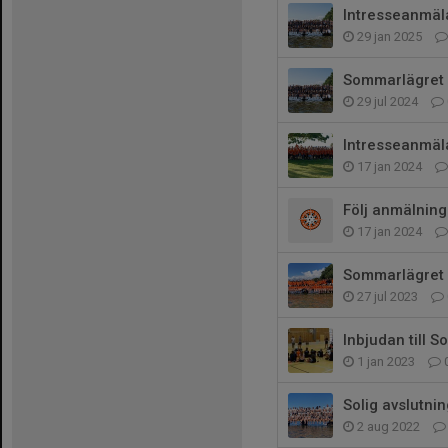
Intresseanmäl
29 jan 2025
Sommarlägret 2
29 jul 2024
Intresseanmä
17 jan 2024
Följ anmälnin
17 jan 2024
Sommarlägret 
27 jul 2023
Inbjudan till 
1 jan 2023
Solig avslutni
2 aug 2022