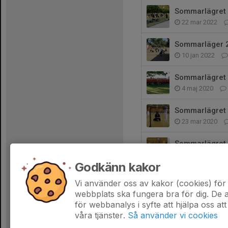
Sommarlägret 
22 mar 2022
Sommarläger 
10 jan 2022
Sommarlägret in
4 maj 2020
Sommarlägret 
23 mar 2020
Sommarlägret 
27 feb 2020
Godkänn kakor
Ingen sommar u
Vi använder oss av kakor (cookies) för 
13 jan 2020
webbplats ska fungera bra för dig. De
för webbanalys i syfte att hjälpa oss att
våra tjänster.
Så använder vi cookies