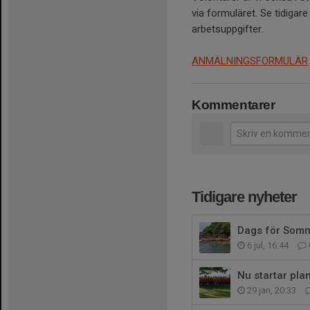
via formuläret. Se tidigar
arbetsuppgifter.
ANMÄLNINGSFORMULÄR
Kommentarer
Tidigare nyheter
Dags för Som
6 jul, 16:44
Nu startar pl
29 jan, 20:33