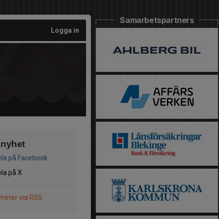
Samarbetspartners
Logga in
 nyhet
la på Facebook
la på X
heter via RSS