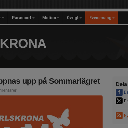
r
Parasport
Motion
Övrigt
Evenemang
SKRONA
 öppnas upp på Sommarlägret
Dela
mentarer
De
De
Ny