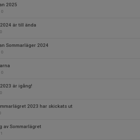
an 2025
0
024 är till ända
0
lan Sommarläger 2024
0
garna
0
2023 är igång!
0
Sommarlägret 2023 har skickats ut
0
ng av Sommarlägret
1