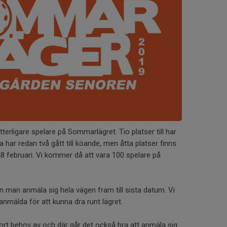
terligare spelare på Sommarlägret. Tio platser till har
sa har redan två gått till köande, men åtta platser finns
 28 februari. Vi kommer då att vara 100 spelare på
an man anmäla sig hela vägen fram till sista datum. Vi
e anmälda för att kunna dra runt lägret.
tort behov av och där går det också bra att anmäla sig