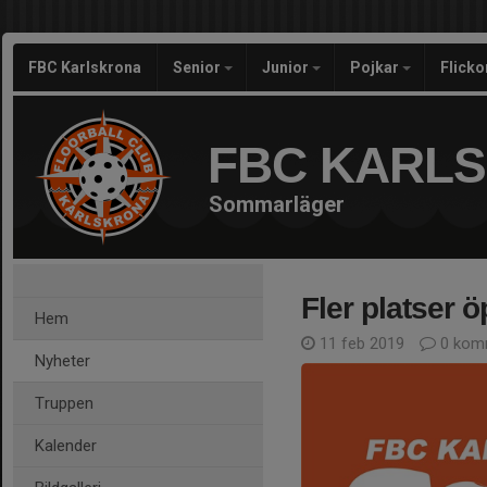
FBC Karlskrona
Senior
Junior
Pojkar
Flicko
FBC KARL
Sommarläger
Fler platser
Hem
11 feb 2019
0 kom
Nyheter
Truppen
Kalender