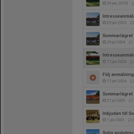
29 jan, 20:33
Intresseanmäl
29 jan 2025
Sommarlägret 2
29 jul 2024
Intresseanmä
17 jan 2024
Följ anmälnin
17 jan 2024
Sommarlägret 
27 jul 2023
Inbjudan till 
1 jan 2023
Solig avslutni