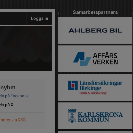
Samarbetspartners
Logga in
 nyhet
la på Facebook
la på X
heter via RSS