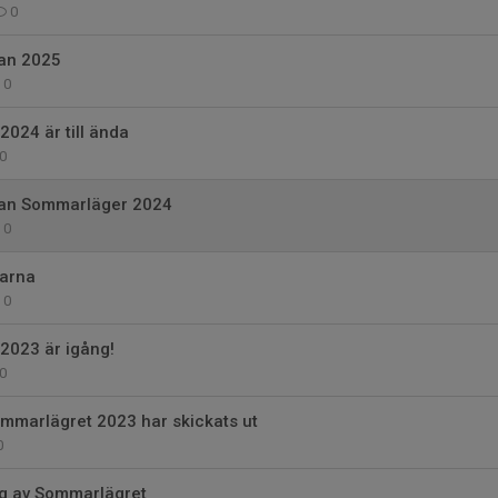
0
an 2025
0
024 är till ända
0
lan Sommarläger 2024
0
garna
0
2023 är igång!
0
Sommarlägret 2023 har skickats ut
0
ng av Sommarlägret