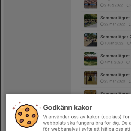
2 aug 2022
Sommarlägret 
22 mar 2022
Sommarläger 
10 jan 2022
Sommarlägret in
4 maj 2020
Sommarlägret 
23 mar 2020
Sommarlägret 
27 feb 2020
Godkänn kakor
Ingen sommar u
Vi använder oss av kakor (cookies) för 
13 jan 2020
webbplats ska fungera bra för dig. De
för webbanalys i syfte att hjälpa oss att