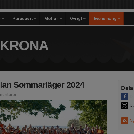
r
Parasport
Motion
Övrigt
Evenemang
SKRONA
lan Sommarläger 2024
Dela
entarer
De
De
Ny