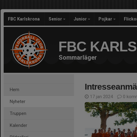
FBC Karlskrona
Senior
Junior
Pojkar
Flicko
FBC KARL
Sommarläger
Intresseanmä
Hem
17 jan 2024
0 komm
Nyheter
Truppen
Kalender