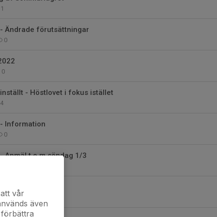
1
- Ändrade förutsättningar
0
2022
0
ställt - Höstlovet i fokus istället
4
- Information
0
- Anmäl t.o.m söndag 1/3
0
tan...
att vår
0
 används även
 förbättra