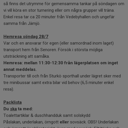
så finns det utrymme för gemensamma tankar på söndagen om
vi vill köra en stor turnering eller om några grupper vill träna.
Enkel resa tar ca 20 minuter från Vedebyhallen och ungefär
samma från Jämjö.
Hemresa söndag 28/7
Var och en ansvarar för egen (eller samordnad inom laget)
transport hem från Senoren. Försök i största möjliga
utsträckning att samåka.
Hemresa: mellan 11:30-12:30 från lägerplatsen om inget
annat meddelas.
Transporter till och från Sturkö sporthall under lägret sker med
tre minibussar samt extra bilar vid behov (6,5 minuter enkel
resa).
Packlista
Du
ska
ta med:
Toalettartiklar & duschhandduk samt solskydd
Påslakan, underlakan, örngott
eller
sovsäck. OBS! Underlakan