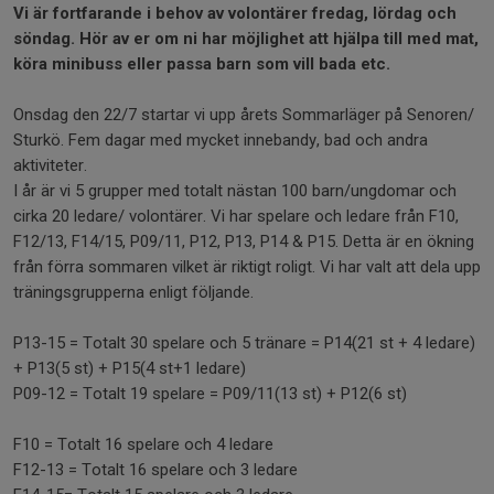
Vi är fortfarande i behov av volontärer fredag, lördag och
söndag. Hör av er om ni har möjlighet att hjälpa till med mat,
köra minibuss eller passa barn som vill bada etc.
Onsdag den 22/7 startar vi upp årets Sommarläger på Senoren/
Sturkö. Fem dagar med mycket innebandy, bad och andra
aktiviteter.
I år är vi 5 grupper med totalt nästan 100 barn/ungdomar och
cirka 20 ledare/ volontärer. Vi har spelare och ledare från F10,
F12/13, F14/15, P09/11, P12, P13, P14 & P15. Detta är en ökning
från förra sommaren vilket är riktigt roligt. Vi har valt att dela upp
träningsgrupperna enligt följande.
P13-15 = Totalt 30 spelare och 5 tränare = P14(21 st + 4 ledare)
+ P13(5 st) + P15(4 st+1 ledare)
P09-12 = Totalt 19 spelare = P09/11(13 st) + P12(6 st)
F10 = Totalt 16 spelare och 4 ledare
F12-13 = Totalt 16 spelare och 3 ledare