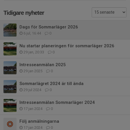
Tidigare nyheter
Dags för Sommarläger 2026
6 jul, 16:44
0
Nu startar planeringen för sommarläger 2026
29 jan, 20:33
0
Intresseanmälan 2025
29 jan 2025
0
Sommarlägret 2024 är till ända
29 jul 2024
0
Intresseanmälan Sommarläger 2024
17 jan 2024
0
Följ anmälningarna
17 jan 2024
0