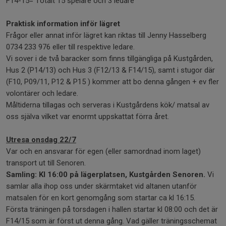
F14-15= Totalt 15 spelare och 3 ledare
Praktisk information inför lägret
Frågor eller annat inför lägret kan riktas till Jenny Hasselberg
0734 233 976 eller till respektive ledare.
Vi sover i de två baracker som finns tillgängliga på Kustgården,
Hus 2 (P14/13) och Hus 3 (F12/13 & F14/15), samt i stugor där
(F10, P09/11, P12 & P15 ) kommer att bo denna gången + ev fler
volontärer och ledare.
Måltiderna tillagas och serveras i Kustgårdens kök/ matsal av
oss själva vilket var enormt uppskattat förra året.
Utresa onsdag 22/7
Var och en ansvarar för egen (eller samordnad inom laget)
transport ut till Senoren.
Samling: Kl 16:00 på lägerplatsen, Kustgården Senoren.
Vi
samlar alla ihop oss under skärmtaket vid altanen utanför
matsalen för en kort genomgång som startar ca kl 16:15.
Första träningen på torsdagen i hallen startar kl 08:00 och det är
F14/15 som är först ut denna gång. Vad gäller träningsschemat