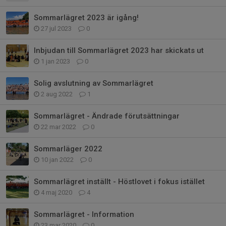
Sommarlägret 2023 är igång!
27 jul 2023
0
Inbjudan till Sommarlägret 2023 har skickats ut
1 jan 2023
0
Solig avslutning av Sommarlägret
2 aug 2022
1
Sommarlägret - Ändrade förutsättningar
22 mar 2022
0
Sommarläger 2022
10 jan 2022
0
Sommarlägret inställt - Höstlovet i fokus istället
4 maj 2020
4
Sommarlägret - Information
23 mar 2020
0