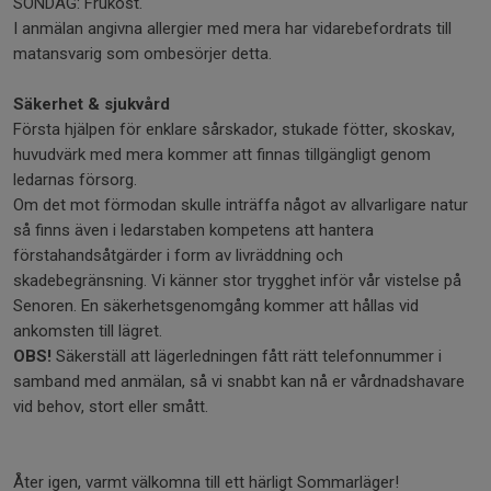
SÖNDAG: Frukost.
I anmälan angivna allergier med mera har vidarebefordrats till
matansvarig som ombesörjer detta.
Säkerhet & sjukvård
Första hjälpen för enklare sårskador, stukade fötter, skoskav,
huvudvärk med mera kommer att finnas tillgängligt genom
ledarnas försorg.
Om det mot förmodan skulle inträffa något av allvarligare natur
så finns även i ledarstaben kompetens att hantera
förstahandsåtgärder i form av livräddning och
skadebegränsning. Vi känner stor trygghet inför vår vistelse på
Senoren. En säkerhetsgenomgång kommer att hållas vid
ankomsten till lägret.
OBS!
Säkerställ att lägerledningen fått rätt telefonnummer i
samband med anmälan, så vi snabbt kan nå er vårdnadshavare
vid behov, stort eller smått.
Åter igen, varmt välkomna till ett härligt Sommarläger!