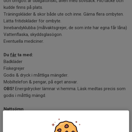
och örngott är obligatoriskt, även med sovsäck. Filt/täcke och
kudde finns på plats.
Träningskläder & skor både ute och inne. Gärna flera ombyten.
Lätta fritidskläder för ombyte.
Innebandyklubba (målvaktsgrejer, de som inte har egna får låna)
Vattenflaska, skyddsglasögon.
Eventuella mediciner.
Du
får
ta med:
Badkläder
Fiskegrejer
Godis & dryck i måttliga mängder.
Mobiltelefon & pengar, på eget ansvar.
OBS!
Energidrycker lämnar vi hemma. Läsk medtas precis som
godis i måttlig mängd.
Nattsömn
Ledarstaben kommer att sträva efter att alla deltagare ska få
den sömn de behöver. Vi kommer att sätta läggtiden efter det
och övervaka att det inte blir ett överdrivet surrande i rummen.